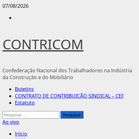
Avançar
07/08/2026
para
Instagram
o
conteúdo
CONTRICOM
Confederação Nacional dos Trabalhadores na Indústria
da Construção e do Mobiliário
Menu
Boletins
principal
CONTRATO DE CONTRIBUIÇÃO SINDICAL – CEF
Estatuto
Pesquisar
por:
Ao vivo
Início