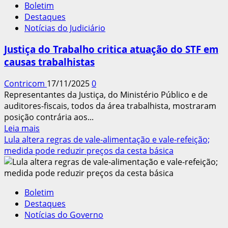
Boletim
sequência
Destaques
em
Notícias do Judiciário
queda
no
Justiça do Trabalho critica atuação do STF em
Brasil;
causas trabalhistas
taxa
é
Contricom
17/11/2025
0
2ª
Representantes da Justiça, do Ministério Público e de
menor
auditores-fiscais, todos da área trabalhista, mostraram
da
posição contrária aos...
série
Leia
Leia mais
mais
Lula altera regras de vale-alimentação e vale-refeição;
sobre
medida pode reduzir preços da cesta básica
Justiça
do
Trabalho
Boletim
critica
Destaques
atuação
Notícias do Governo
do