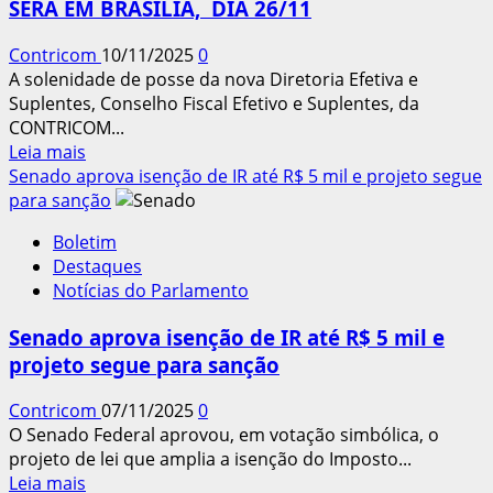
SERÁ EM BRASÍLIA, DIA 26/11
medida
pode
Contricom
10/11/2025
0
reduzir
A solenidade de posse da nova Diretoria Efetiva e
preços
Suplentes, Conselho Fiscal Efetivo e Suplentes, da
da
CONTRICOM...
cesta
Leia
Leia mais
básica
mais
Senado aprova isenção de IR até R$ 5 mil e projeto segue
sobre
para sanção
POSSE
Boletim
DA
Destaques
NOVA
Notícias do Parlamento
DIRETORIA
DA
Senado aprova isenção de IR até R$ 5 mil e
CONTRICOM
projeto segue para sanção
SERÁ
EM
Contricom
07/11/2025
0
BRASÍLIA,
O Senado Federal aprovou, em votação simbólica, o
DIA
projeto de lei que amplia a isenção do Imposto...
26/11
Leia
Leia mais