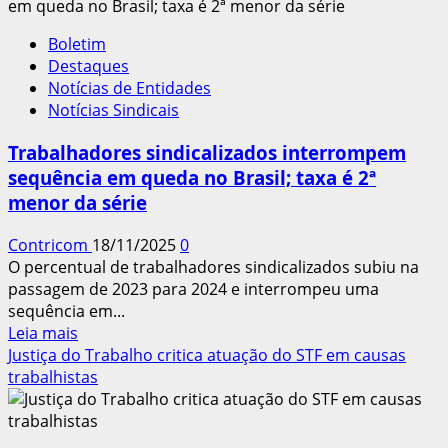
solidária
trabalho
com
Boletim
a
Destaques
luta
Notícias de Entidades
antirracista
Notícias Sindicais
e
libertária
Trabalhadores sindicalizados interrompem
sequência em queda no Brasil; taxa é 2ª
menor da série
Contricom
18/11/2025
0
O percentual de trabalhadores sindicalizados subiu na
passagem de 2023 para 2024 e interrompeu uma
sequência em...
Leia
Leia mais
mais
Justiça do Trabalho critica atuação do STF em causas
sobre
trabalhistas
Trabalhadores
sindicalizados
interrompem