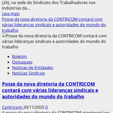
(26), na sede do Sindicato dos Trabalhadores nas
Indústrias da...
Leia
Leia mais
mais
Posse da nova diretoria da CONTRICOM contará com
sobre
várias lideranças sindicais e autoridades do mundo do
Renovação
trabalho
e
unidade
marcam
posse
Boletim
da
Destaques
nova
Notícias de Entidades
diretoria
Notícias Sindicais
da
CONTRICOM
Posse da nova diretoria da CONTRICOM
contará com várias lideranças sindicais e
autoridades do mundo do trabalho
Contricom
20/11/2025
0
A posse da nova diretoria da CONTRICOM acontecerá no