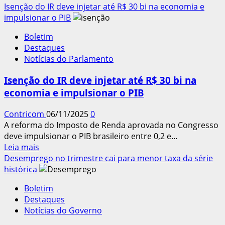
mais
Isenção do IR deve injetar até R$ 30 bi na economia e
sobre
impulsionar o PIB
Senado
Boletim
aprova
Destaques
isenção
Notícias do Parlamento
de
IR
Isenção do IR deve injetar até R$ 30 bi na
até
economia e impulsionar o PIB
R$
5
Contricom
06/11/2025
0
mil
A reforma do Imposto de Renda aprovada no Congresso
e
deve impulsionar o PIB brasileiro entre 0,2 e...
projeto
Leia
Leia mais
segue
mais
Desemprego no trimestre cai para menor taxa da série
para
sobre
histórica
sanção
Isenção
Boletim
do
Destaques
IR
Notícias do Governo
deve
injetar