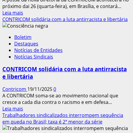
próximo dai 26 (quarta-feira), em Brasília, e contará...
Leia
Leia mais
mais
CONTRICOM solidária com a luta antirracista e libertária
sobre
Posse
Boletim
da
Destaques
nova
Notícias de Entidades
diretoria
Notícias Sindicais
da
CONTRICOM
CONTRICOM solidária com a luta antirracista
contará
e libertária
com
várias
Contricom
19/11/2025
0
lideranças
A CONTRICOM soma-se ao movimento nacional que
sindicais
cresce a cada dia contra o racismo e em defesa...
e
Leia
Leia mais
autoridades
mais
Trabalhadores sindicalizados interrompem sequência
do
sobre
em queda no Brasil; taxa é 2ª menor da série
mundo
CONTRICOM
do