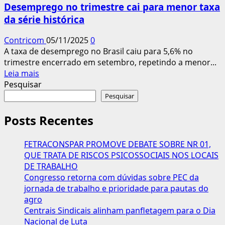
Desemprego no trimestre cai para menor taxa
até
da série histórica
R$
30
Contricom
05/11/2025
0
bi
A taxa de desemprego no Brasil caiu para 5,6% no
na
trimestre encerrado em setembro, repetindo a menor...
economia
Leia
Leia mais
e
mais
Pesquisar
impulsionar
sobre
Pesquisar
o
Desemprego
PIB
no
Posts Recentes
trimestre
cai
FETRACONSPAR PROMOVE DEBATE SOBRE NR 01,
para
QUE TRATA DE RISCOS PSICOSSOCIAIS NOS LOCAIS
menor
DE TRABALHO
taxa
Congresso retorna com dúvidas sobre PEC da
da
jornada de trabalho e prioridade para pautas do
série
agro
histórica
Centrais Sindicais alinham panfletagem para o Dia
Nacional de Luta