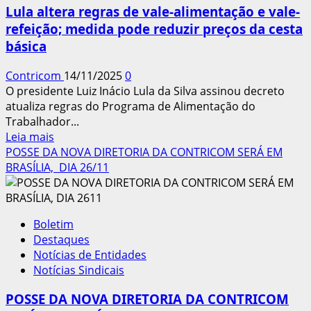
STF
Lula altera regras de vale-alimentação e vale-
em
refeição; medida pode reduzir preços da cesta
causas
básica
trabalhistas
Contricom
14/11/2025
0
O presidente Luiz Inácio Lula da Silva assinou decreto
atualiza regras do Programa de Alimentação do
Trabalhador...
Leia
Leia mais
mais
POSSE DA NOVA DIRETORIA DA CONTRICOM SERÁ EM
sobre
BRASÍLIA, DIA 26/11
Lula
altera
regras
Boletim
de
Destaques
vale-
Notícias de Entidades
alimentação
Notícias Sindicais
e
vale-
POSSE DA NOVA DIRETORIA DA CONTRICOM
refeição;