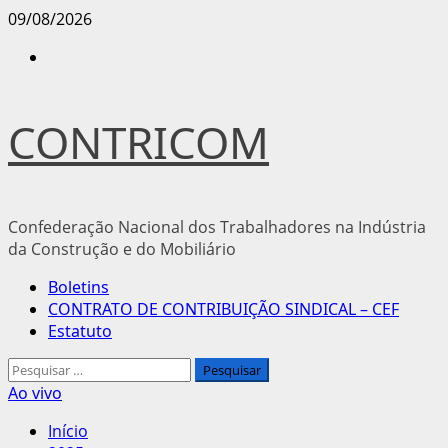
Avançar
09/08/2026
para
Instagram
o
conteúdo
CONTRICOM
Confederação Nacional dos Trabalhadores na Indústria
da Construção e do Mobiliário
Menu
Boletins
principal
CONTRATO DE CONTRIBUIÇÃO SINDICAL – CEF
Estatuto
Pesquisar
por:
Ao vivo
Início