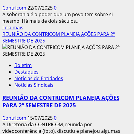
de
Contricom
22/07/2025
0
Trump
A soberania é o poder que um povo tem sobre si
ao
mesmo. Há mais de dois séculos...
Brasil
Leia
Leia mais
mais
REUNIÃO DA CONTRICOM PLANEJA AÇÕES PARA 2º
sobre
SEMESTRE DE 2025
Ato
lançará
carta
Boletim
em
Destaques
defesa
Notícias de Entidades
da
Notícias Sindicais
soberania
REUNIÃO DA CONTRICOM PLANEJA AÇÕES
PARA 2º SEMESTRE DE 2025
Contricom
15/07/2025
0
A Diretoria da CONTRICOM, reunida por
videoconferência (foto), discutiu e planejou algumas