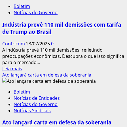
audiência
Boletim
pública
Notícias do Governo
para
debater
Indústria prevê 110 mil demissões com tarifa
impactos
de Trump ao Brasil
da
“pejotização”
Contricom
23/07/2025
0
A Indústria prevê 110 mil demissões, refletindo
preocupações econômicas. Descubra o que isso significa
para o mercado...
Leia
Leia mais
mais
Ato lançará carta em defesa da soberania
sobre
Indústria
Boletim
prevê
Notícias de Entidades
110
Notícias do Governo
mil
Notícias Sindicais
demissões
com
Ato lançará carta em defesa da soberania
tarifa