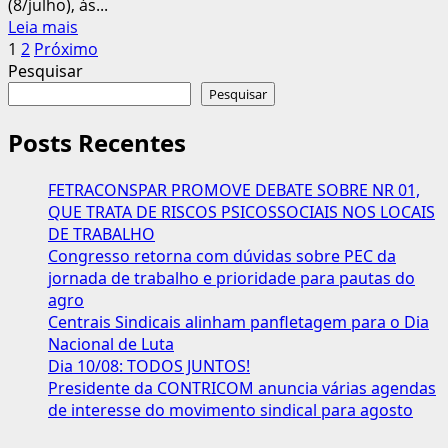
(8/julho), às...
externa
Leia
Leia mais
Paginação
mais
1
2
Próximo
sobre
Pesquisar
dos
CONTRICOM
Pesquisar
conteúdos
REALIZA
REUNIÃO
Posts Recentes
DA
DIRETORIA
FETRACONSPAR PROMOVE DEBATE SOBRE NR 01,
NESTA
QUE TRATA DE RISCOS PSICOSSOCIAIS NOS LOCAIS
TERÇA
DE TRABALHO
(8)
Congresso retorna com dúvidas sobre PEC da
jornada de trabalho e prioridade para pautas do
agro
Centrais Sindicais alinham panfletagem para o Dia
Nacional de Luta
Dia 10/08: TODOS JUNTOS!
Presidente da CONTRICOM anuncia várias agendas
de interesse do movimento sindical para agosto