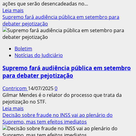
ações que serão desencadeadas no...
Leia
Leia mais
mais
Supremo fará audiência pública em setembro para
sobre
debater pejotização
REUNIÃO
DA
CONTRICOM
Boletim
PLANEJA
Notícias do Judiciário
AÇÕES
PARA
Supremo fará audiência pública em setembro
2º
para debater pejotização
SEMESTRE
DE
Contricom
14/07/2025
0
2025
Gilmar Mendes é o relator do processo que trata da
pejotização no STF.
Leia
Leia mais
mais
Decisão sobre fraude no INSS vai ao plenário do
sobre
Supremo, mas tem efeitos imediatos
Supremo
fará