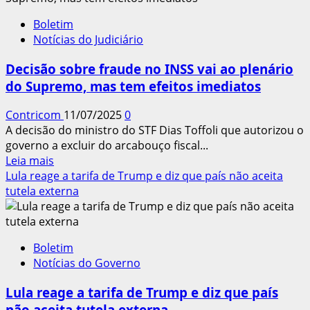
audiência
Boletim
pública
Notícias do Judiciário
em
setembro
Decisão sobre fraude no INSS vai ao plenário
para
do Supremo, mas tem efeitos imediatos
debater
pejotização
Contricom
11/07/2025
0
A decisão do ministro do STF Dias Toffoli que autorizou o
governo a excluir do arcabouço fiscal...
Leia
Leia mais
mais
Lula reage a tarifa de Trump e diz que país não aceita
sobre
tutela externa
Decisão
sobre
fraude
Boletim
no
Notícias do Governo
INSS
vai
Lula reage a tarifa de Trump e diz que país
ao
não aceita tutela externa