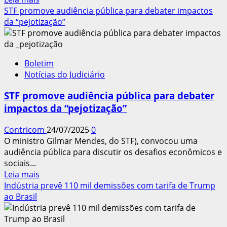
mais
STF promove audiência pública para debater impactos
sobre
da “pejotização”
27ª
ENCONTRO
NACIONAL
Boletim
DOS
Notícias do Judiciário
SINDICATOS
DOS
STF promove audiência pública para debater
TRABALHADORES
impactos da “pejotização”
NO
MOBILIÁRIO
Contricom
24/07/2025
0
É
O ministro Gilmar Mendes, do STF), convocou uma
REALIZADO
audiência pública para discutir os desafios econômicos e
EM
sociais...
MINAS
Leia
Leia mais
GERAIS
mais
Indústria prevê 110 mil demissões com tarifa de Trump
sobre
ao Brasil
STF
promove