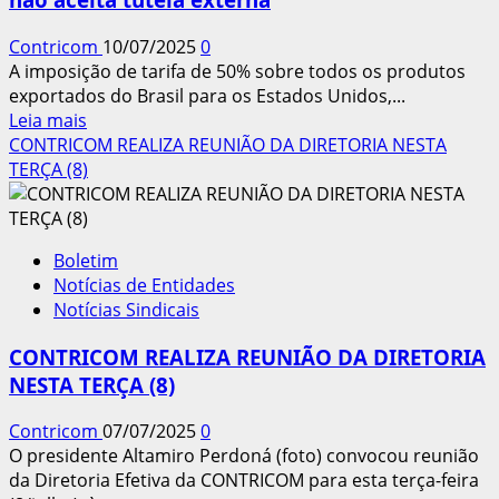
plenário
do
Contricom
10/07/2025
0
Supremo,
A imposição de tarifa de 50% sobre todos os produtos
mas
exportados do Brasil para os Estados Unidos,...
tem
Leia
Leia mais
efeitos
mais
CONTRICOM REALIZA REUNIÃO DA DIRETORIA NESTA
imediatos
sobre
TERÇA (8)
Lula
reage
a
Boletim
tarifa
Notícias de Entidades
de
Notícias Sindicais
Trump
e
CONTRICOM REALIZA REUNIÃO DA DIRETORIA
diz
NESTA TERÇA (8)
que
país
Contricom
07/07/2025
0
não
O presidente Altamiro Perdoná (foto) convocou reunião
aceita
da Diretoria Efetiva da CONTRICOM para esta terça-feira
tutela