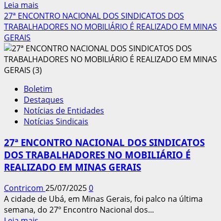
Leia
Leia mais
mais
27ª ENCONTRO NACIONAL DOS SINDICATOS DOS
sobre
TRABALHADORES NO MOBILIÁRIO É REALIZADO EM MINAS
Lula
GERAIS
recebe
plano
de
contingência
Boletim
para
Destaques
tarifas
Notícias de Entidades
impostas
Notícias Sindicais
pelos
EUA
27ª ENCONTRO NACIONAL DOS SINDICATOS
DOS TRABALHADORES NO MOBILIÁRIO É
REALIZADO EM MINAS GERAIS
Contricom
25/07/2025
0
A cidade de Ubá, em Minas Gerais, foi palco na última
semana, do 27º Encontro Nacional dos...
Leia
Leia mais