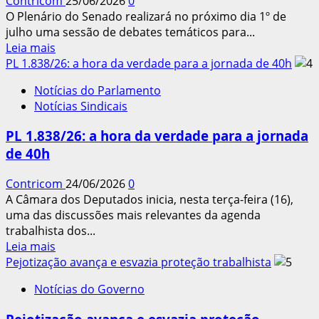
Contricom
25/06/2026
0
vagas
O Plenário do Senado realizará no próximo dia 1º de
formais
julho uma sessão de debates temáticos para...
de
Leia
Leia mais
trabalho
mais
PL 1.838/26: a hora da verdade para a jornada de 40h
em
sobre
maio,
Notícias do Parlamento
Senado
diz
Notícias Sindicais
promove
Caged
debate
PL 1.838/26: a hora da verdade para a jornada
sobre
de 40h
PEC
do
Contricom
24/06/2026
0
fim
A Câmara dos Deputados inicia, nesta terça-feira (16),
da
uma das discussões mais relevantes da agenda
escala
trabalhista dos...
6×1
Leia
Leia mais
em
mais
Pejotização avança e esvazia proteção trabalhista
1º
sobre
de
Notícias do Governo
PL
julho
1.838/26: