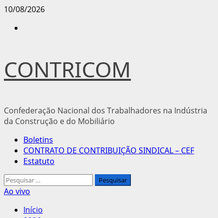
Avançar
10/08/2026
para
Instagram
o
conteúdo
CONTRICOM
Confederação Nacional dos Trabalhadores na Indústria
da Construção e do Mobiliário
Menu
Boletins
principal
CONTRATO DE CONTRIBUIÇÃO SINDICAL – CEF
Estatuto
Pesquisar
por:
Ao vivo
Início