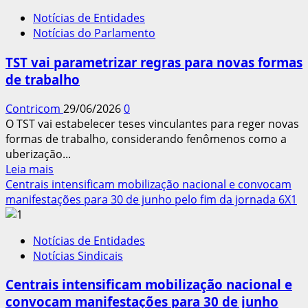
NR-
Notícias de Entidades
1:
Notícias do Parlamento
STF
suspende
TST vai parametrizar regras para novas formas
por
de trabalho
90
dias
Contricom
29/06/2026
0
multas
O TST vai estabelecer teses vinculantes para reger novas
ligadas
formas de trabalho, considerando fenômenos como a
à
uberização...
saúde
Leia
Leia mais
mental
mais
Centrais intensificam mobilização nacional e convocam
no
sobre
manifestações para 30 de junho pelo fim da jornada 6X1
ambiente
TST
laboral
vai
Notícias de Entidades
parametrizar
Notícias Sindicais
regras
para
Centrais intensificam mobilização nacional e
novas
convocam manifestações para 30 de junho
formas