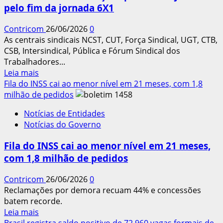
pelo fim da jornada 6X1
de
trabalho
Contricom
26/06/2026
0
As centrais sindicais NCST, CUT, Força Sindical, UGT, CTB,
CSB, Intersindical, Pública e Fórum Sindical dos
Trabalhadores...
Leia
Leia mais
mais
Fila do INSS cai ao menor nível em 21 meses, com 1,8
sobre
milhão de pedidos
Centrais
Notícias de Entidades
intensificam
Notícias do Governo
mobilização
nacional
Fila do INSS cai ao menor nível em 21 meses,
e
com 1,8 milhão de pedidos
convocam
manifestações
Contricom
26/06/2026
0
para
Reclamações por demora recuam 44% e concessões
30
batem recorde.
de
Leia
Leia mais
junho
mais
Brasil registra saldo positivo de 72.960 vagas formais de