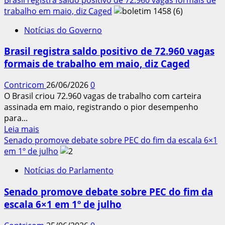
pelo
sobre
trabalho em maio, diz Caged
fim
Fila
da
Notícias do Governo
do
jornada
INSS
6X1
Brasil registra saldo positivo de 72.960 vagas
cai
formais de trabalho em maio, diz Caged
ao
menor
Contricom
26/06/2026
0
nível
O Brasil criou 72.960 vagas de trabalho com carteira
em
assinada em maio, registrando o pior desempenho
21
para...
meses,
Leia
Leia mais
com
mais
Senado promove debate sobre PEC do fim da escala 6×1
1,8
sobre
em 1º de julho
milhão
Brasil
de
Notícias do Parlamento
registra
pedidos
saldo
Senado promove debate sobre PEC do fim da
positivo
escala 6×1 em 1º de julho
de
72.960