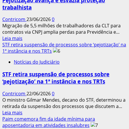
Pejotização avança e esvazia proteção
a
trabalhista
hora
da
Contricom
23/06/2026
0
verdade
Migração de 5,5 milhões de trabalhadores da CLT para
para
contratos via CNPJ amplia perdas para Previdência e...
a
Leia
Leia mais
jornada
mais
STF retira suspensão de processos sobre ‘pejotização’ na
de
sobre
1ª instância e nos TRTs
40h
Pejotização
Notícias do Judiciário
avança
e
STF retira suspensão de processos sobre
esvazia
‘pejotização’ na 1ª instância e nos TRTs
proteção
trabalhista
Contricom
22/06/2026
0
O ministro Gilmar Mendes, decano do STF, determinou a
retirada da suspensão dos processos que discutem a...
Leia
Leia mais
mais
Paim comemora fim da idade mínima para
sobre
aposentadoria em atividades insalubres