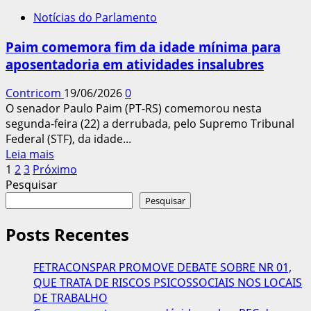
STF
Notícias do Parlamento
retira
suspensão
Paim comemora fim da idade mínima para
de
aposentadoria em atividades insalubres
processos
sobre
Contricom
19/06/2026
0
‘pejotização’
O senador Paulo Paim (PT-RS) comemorou nesta
na
segunda-feira (22) a derrubada, pelo Supremo Tribunal
1ª
Federal (STF), da idade...
instância
Leia
Leia mais
e
Paginação
mais
1
2
3
Próximo
nos
sobre
Pesquisar
TRTs
dos
Paim
Pesquisar
conteúdos
comemora
fim
Posts Recentes
da
idade
FETRACONSPAR PROMOVE DEBATE SOBRE NR 01,
mínima
QUE TRATA DE RISCOS PSICOSSOCIAIS NOS LOCAIS
para
DE TRABALHO
aposentadoria