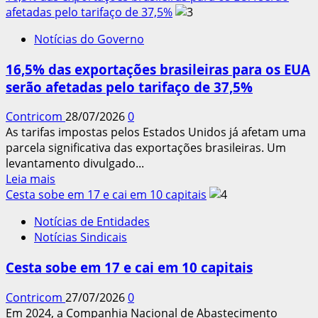
sobre
afetadas pelo tarifaço de 37,5%
Taxa
Notícias do Governo
de
desemprego
16,5% das exportações brasileiras para os EUA
cai
serão afetadas pelo tarifaço de 37,5%
para
5,4%
Contricom
28/07/2026
0
no
As tarifas impostas pelos Estados Unidos já afetam uma
trimestre
parcela significativa das exportações brasileiras. Um
encerrado
levantamento divulgado...
em
Leia
Leia mais
junho,
mais
Cesta sobe em 17 e cai em 10 capitais
diz
sobre
IBGE
Notícias de Entidades
16,5%
Notícias Sindicais
das
exportações
Cesta sobe em 17 e cai em 10 capitais
brasileiras
para
Contricom
27/07/2026
0
os
Em 2024, a Companhia Nacional de Abastecimento