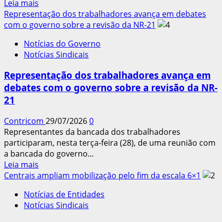
Leia
Leia mais
alertar
mais
Representação dos trabalhadores avança em debates
sobre
sobre
com o governo sobre a revisão da NR-21
a
Sob
pejotização
Notícias do Governo
pressão
Notícias Sindicais
popular
e
Representação dos trabalhadores avança em
do
debates com o governo sobre a revisão da NR-
governo,
21
Alcolumbre
mira
Contricom
29/07/2026
0
votação
Representantes da bancada dos trabalhadores
da
participaram, nesta terça-feira (28), de uma reunião com
PEC
a bancada do governo...
da
Leia
Leia mais
6×1
mais
Centrais ampliam mobilização pelo fim da escala 6×1
só
sobre
depois
Notícias de Entidades
Representação
das
Notícias Sindicais
dos
eleições
trabalhadores