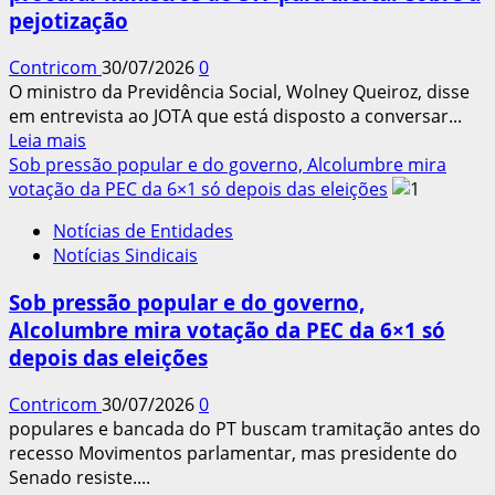
pejotização
trabalho
6×1
Contricom
30/07/2026
0
continua
O ministro da Previdência Social, Wolney Queiroz, disse
em
em entrevista ao JOTA que está disposto a conversar...
agosto
Leia
Leia mais
mais
Sob pressão popular e do governo, Alcolumbre mira
sobre
votação da PEC da 6×1 só depois das eleições
Ministro
Notícias de Entidades
da
Notícias Sindicais
Previdência
se
Sob pressão popular e do governo,
diz
Alcolumbre mira votação da PEC da 6×1 só
disposto
depois das eleições
a
procurar
Contricom
30/07/2026
0
ministros
populares e bancada do PT buscam tramitação antes do
do
recesso Movimentos parlamentar, mas presidente do
STF
Senado resiste....
para