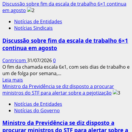
mais
Discussão sobre fim da escala de trabalho 6×1 continua
sobre
em agosto
Presidente
Notícias de Entidades
da
Notícias Sindicais
CONTRICOM
anuncia
Discussão sobre fim da escala de trabalho 6×1
várias
continua em agosto
agendas
de
Contricom
31/07/2026
0
interesse
O fim da chamada escala 6x1, com seis dias de trabalho e
do
um de folga por semana,...
movimento
Leia
Leia mais
sindical
mais
Ministro da Previdência se diz disposto a procurar
para
sobre
ministros do STF para alertar sobre a pejotização
agosto
Discussão
Notícias de Entidades
sobre
Notícias do Governo
fim
da
Ministro da Previdência se diz disposto a
escala
procurar ministros do STF para alertar sobre a
de