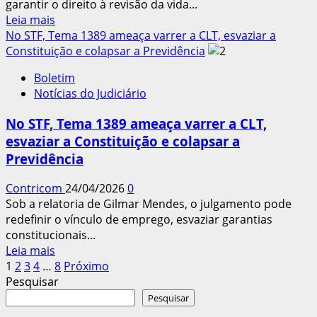
garantir o direito à revisão da vida...
Leia
Leia mais
mais
No STF, Tema 1389 ameaça varrer a CLT, esvaziar a
sobre
Constituição e colapsar a Previdência
STF
Boletim
suspende
Notícias do Judiciário
julgamento
de
No STF, Tema 1389 ameaça varrer a CLT,
recurso
esvaziar a Constituição e colapsar a
para
Previdência
garantir
revisão
Contricom
24/04/2026
0
da
Sob a relatoria de Gilmar Mendes, o julgamento pode
vida
redefinir o vínculo de emprego, esvaziar garantias
toda
constitucionais...
Leia
Leia mais
Paginação
mais
1
2
3
4
…
8
Próximo
sobre
Pesquisar
dos
No
Pesquisar
conteúdos
STF,