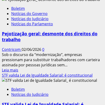
STF
Boletim
derruba
Notícias do Governo
maldade
Notícias do Judiciário
da
Notícias do Parlamento
Reforma
da
Pejotização geral: desmonte dos direitos do
Previdência
trabalho
Contricom
02/06/2026
0
Sob o discurso da “modernização”, empresas
pressionam para substituir trabalhadores com carteira
assinada por pessoas jurídicas sem...
Leia
Leia mais
mais
STF valida Lei de Igualdade Salarial: é constitucional
sobre
Pejotização
Boletim
geral:
Notícias do Judiciário
desmonte
dos
STF valida Lei de Igualdade Salarial: é