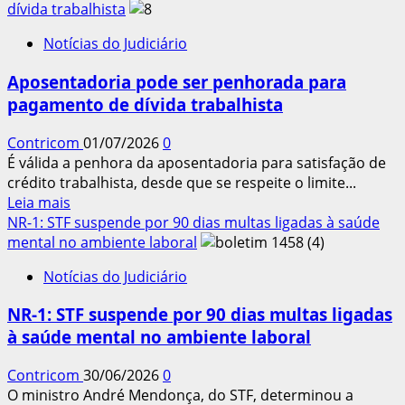
sobre
dívida trabalhista
Senadores
Notícias do Judiciário
e
juristas
Aposentadoria pode ser penhorada para
defendem
pagamento de dívida trabalhista
o
fortalecimento
Contricom
01/07/2026
0
da
É válida a penhora da aposentadoria para satisfação de
JT
crédito trabalhista, desde que se respeite o limite...
Leia
Leia mais
mais
NR-1: STF suspende por 90 dias multas ligadas à saúde
sobre
mental no ambiente laboral
Aposentadoria
Notícias do Judiciário
pode
ser
NR-1: STF suspende por 90 dias multas ligadas
penhorada
à saúde mental no ambiente laboral
para
pagamento
Contricom
30/06/2026
0
de
O ministro André Mendonça, do STF, determinou a
dívida