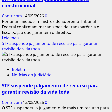
direitos
constitucional
do
trabalho
Contricom
14/05/2026
0
Por unanimidade, ministros do Supremo Tribunal
Federal confirmam mecanismos de transparência e
fiscalização que garantem o direito...
Leia
Leia mais
mais
STF suspende julgamento de recurso para garantir
sobre
revisão da vida toda
STF
valida
Lei
Boletim
de
Notícias do Judiciário
Igualdade
Salarial:
STF suspende julgamento de recurso para
é
garantir revisão da vida toda
constitucional
Contricom
13/05/2026
0
O STF suspendeu o julgamento de mais um recurso para