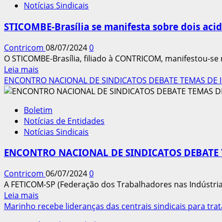
Notícias Sindicais
indica
livro
STICOMBE-Brasília se manifesta sobre dois acid
sobre
‘Direito’
Contricom
08/07/2024
0
de
O STICOMBE-Brasília, filiado à CONTRICOM, manifestou-se n
oposição
Leia
Leia mais
à
mais
ENCONTRO NACIONAL DE SINDICATOS DEBATE TEMAS DE 
Contribuição
sobre
Assistencial
STICOMBE-
Boletim
Brasília
Notícias de Entidades
se
Notícias Sindicais
manifesta
sobre
ENCONTRO NACIONAL DE SINDICATOS DEBATE 
dois
acidentes
Contricom
06/07/2024
0
fatais
A FETICOM-SP (Federação dos Trabalhadores nas Indústrias
no
Leia
Leia mais
DF
mais
Marinho recebe lideranças das centrais sindicais para trat
sobre