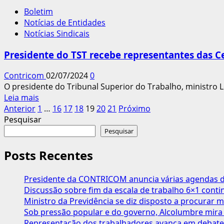
sobre
do
Boletim
Divulgada
FGTS
Notícias de Entidades
relação
Notícias Sindicais
de
entidades
Presidente do TST recebe representantes das Ce
sindicais
que
Contricom
02/07/2024
0
precisam
O presidente do Tribunal Superior do Trabalho, ministro L
atualizar
Leia
Leia mais
cadastro
Paginação
mais
Anterior
1
…
16
17
18
19
20
21
Próximo
no
sobre
Pesquisar
MTE
dos
Presidente
Pesquisar
conteúdos
do
TST
Posts Recentes
recebe
representantes
Presidente da CONTRICOM anuncia várias agendas de
das
Discussão sobre fim da escala de trabalho 6×1 cont
Centrais
Ministro da Previdência se diz disposto a procurar m
Sindicais
Sob pressão popular e do governo, Alcolumbre mira 
Representação dos trabalhadores avança em debate