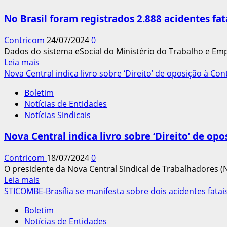
dos
No Brasil foram registrados 2.888 acidentes fa
trabalhadores
com
Contricom
24/07/2024
0
data-
Dados do sistema eSocial do Ministério do Trabalho e E
base
Leia
Leia mais
em
mais
Nova Central indica livro sobre ‘Direito’ de oposição à Con
junho
sobre
tiveram
Boletim
No
ganhos
Notícias de Entidades
Brasil
reais
Notícias Sindicais
foram
nos
registrados
salários
Nova Central indica livro sobre ‘Direito’ de opo
2.888
acidentes
Contricom
18/07/2024
0
fatais
O presidente da Nova Central Sindical de Trabalhadores (NCS
em
Leia
Leia mais
2023,
mais
STICOMBE-Brasília se manifesta sobre dois acidentes fatai
segundo
sobre
o
Boletim
Nova
eSocial
Notícias de Entidades
Central