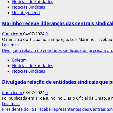
Notícias de Entidades
ENCONTRO
Notícias Sindicais
NACIONAL
Uncategorized
DE
SINDICATOS
Marinho recebe lideranças das centrais sindicai
DEBATE
TEMAS
Contricom
04/07/2024
0
DE
O ministro do Trabalho e Emprego, Luiz Marinho, recebeu as
INTERESSE
Leia
Leia mais
DOS
mais
Divulgada relação de entidades sindicais que precisam at
TRABALHADORES
sobre
DO
Boletim
Marinho
MOBILIÁRIO
Notícias de Entidades
recebe
Notícias Sindicais
lideranças
das
Divulgada relação de entidades sindicais que 
centrais
sindicais
Contricom
03/07/2024
0
para
Foi publicada em 1º de julho, no Diário Oficial da União, a 
tratar
Leia
Leia mais
da
mais
Presidente do TST recebe representantes das Centrais Sin
política