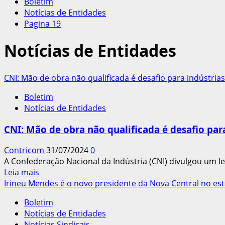
Boletim
Notícias de Entidades
Pagina 19
Notícias de Entidades
CNI: Mão de obra não qualificada é desafio para indústria
Boletim
Notícias de Entidades
CNI: Mão de obra não qualificada é desafio par
Contricom
31/07/2024
0
A Confederação Nacional da Indústria (CNI) divulgou um l
Leia
Leia mais
mais
Irineu Mendes é o novo presidente da Nova Central no es
sobre
Boletim
CNI:
Notícias de Entidades
Mão
Notícias Sindicais