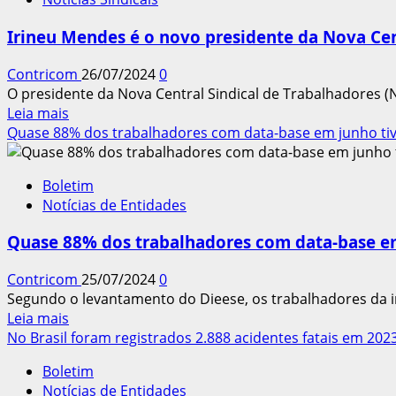
de
obra
Irineu Mendes é o novo presidente da Nova Cen
não
qualificada
Contricom
26/07/2024
0
é
O presidente da Nova Central Sindical de Trabalhadores (N
desafio
Leia
Leia mais
para
mais
Quase 88% dos trabalhadores com data-base em junho tiv
indústrias
sobre
de
Irineu
construção
Boletim
Mendes
Notícias de Entidades
é
o
Quase 88% dos trabalhadores com data-base em
novo
presidente
Contricom
25/07/2024
0
da
Segundo o levantamento do Dieese, os trabalhadores da in
Nova
Leia
Leia mais
Central
mais
No Brasil foram registrados 2.888 acidentes fatais em 202
no
sobre
estado
Boletim
Quase
Notícias de Entidades
88%