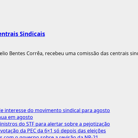
ntrais Sindicais
elio Bentes Corrêa, recebeu uma comissão das centrais sindi
 interesse do movimento sindical para agosto
inua em agosto
inistros do STF para alertar sobre a pejotização
votação da PEC da 6×1 só depois das eleições
s com o governo sobre a revisão da NR-21