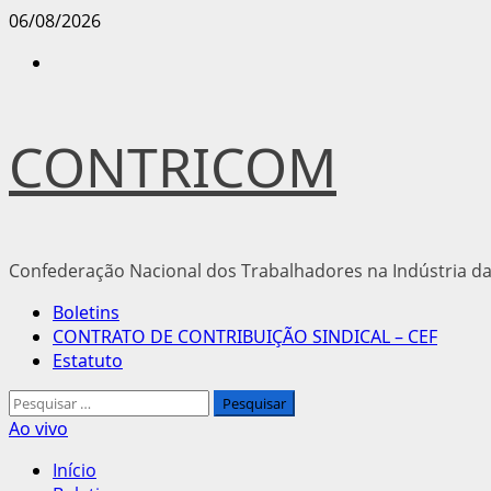
Avançar
06/08/2026
para
Instagram
o
conteúdo
CONTRICOM
Confederação Nacional dos Trabalhadores na Indústria da
Menu
Boletins
principal
CONTRATO DE CONTRIBUIÇÃO SINDICAL – CEF
Estatuto
Pesquisar
por:
Ao vivo
Início