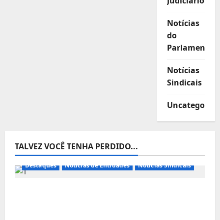
Judiciário
Notícias
do
Parlamento
Notícias
Sindicais
Uncategorize
TALVEZ VOCÊ TENHA PERDIDO...
Destaques
Notícias de Entidades
Notícias Sindicais
FETRACONSPAR PROMOVE DEBATE SOBRE
NR 01, QUE TRATA DE RISCOS
PSICOSSOCIAIS NOS LOCAIS DE TRABALHO