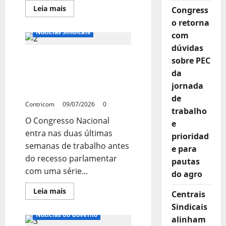
Leia
Leia mais
Congress
mais
Notícias do Parlamento
o retorna
sobre
TUDO
Notícias Sindicais
com
PRONTO
PARA
dúvidas
O
Congresso tem só 2
28º
sobre PEC
ENCONTRO
semanas para decidir
DOS
da
TRABALHADORES
temas como 6×1 e outras
jornada
DO
pautas
SETOR
de
MOVELEIRO
Contricom
09/07/2026
0
trabalho
O Congresso Nacional
e
entra nas duas últimas
prioridad
semanas de trabalho antes
e para
do recesso parlamentar
pautas
com uma série...
do agro
Leia
Leia mais
Centrais
mais
sobre
Sindicais
Congresso
Notícias do Governo
alinham
tem
só