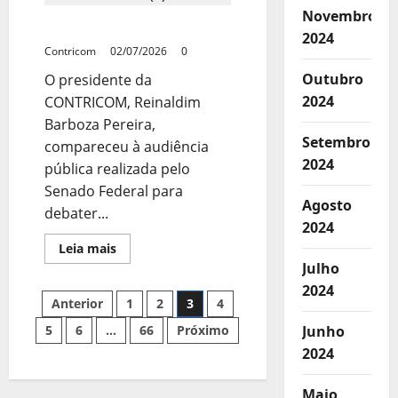
FGTS
deve
Novembro
CONTRICOM PRESENTE
chegar
2024
a
Contricom
02/07/2026
R$
0
14,7
bi
Outubro
O presidente da
em
2024
CONTRICOM, Reinaldim
2025
Barboza Pereira,
Setembro
compareceu à audiência
2024
pública realizada pelo
Senado Federal para
Agosto
debater...
2024
Leia
Leia mais
mais
Julho
sobre
CONTRICOM
2024
PRESENTE
Anterior
1
2
3
4
5
6
…
66
Próximo
Junho
2024
Maio