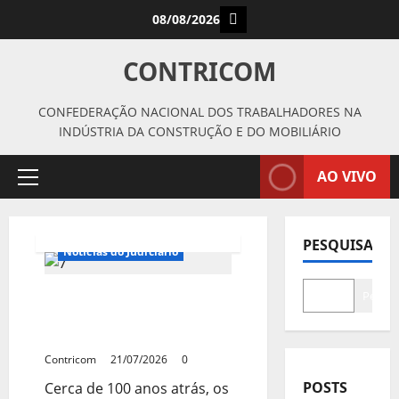
Avançar
Instagram
08/08/2026
para
o
CONTRICOM
conteúdo
CONFEDERAÇÃO NACIONAL DOS TRABALHADORES NA
INDÚSTRIA DA CONSTRUÇÃO E DO MOBILIÁRIO
AO VIVO
Menu
principal
Notícias de Entidades
PESQUISAR
Notícias do Judiciário
Paginação
dos
Senadores e juristas
Pesqui
defendem o
conteúdos
fortalecimento da JT
Contricom
21/07/2026
0
POSTS
Cerca de 100 anos atrás, os