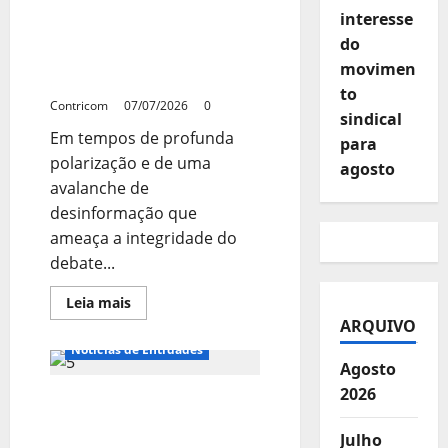
vê
Cartilha do DIAP joga luz
interesse
baixa
sobre o processo eleitoral
probabilidade
do
de
e oferece roteiro para o
votação
movimen
voto consciente
neste
to
ano
Contricom
07/07/2026
0
legislativo
sindical
Em tempos de profunda
para
polarização e de uma
agosto
avalanche de
desinformação que
ameaça a integridade do
debate...
Leia
Leia mais
mais
ARQUIVO
sobre
Cartilha
Notícias de Entidades
do
Agosto
DIAP
joga
2026
IA avança sem derrubar
luz
sobre
empregos, mas reduz
o
Julho
processo
direitos trabalhistas,