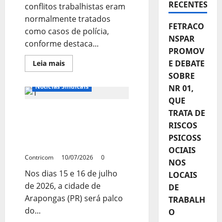
RECENTES
conflitos trabalhistas eram
normalmente tratados
FETRACO
como casos de polícia,
NSPAR
conforme destaca...
PROMOV
E DEBATE
Leia
Leia mais
mais
SOBRE
sobre
Senadores
Notícias Sindicais
NR 01,
e
juristas
QUE
defendem
TUDO PRONTO PARA O
o
TRATA DE
fortalecimento
28º ENCONTRO DOS
RISCOS
da
JT
TRABALHADORES DO
PSICOSS
SETOR MOVELEIRO
OCIAIS
Contricom
10/07/2026
0
NOS
Nos dias 15 e 16 de julho
LOCAIS
de 2026, a cidade de
DE
Arapongas (PR) será palco
TRABALH
do...
O