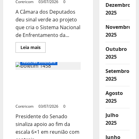
Contricom
03/07/2026
0
Dezembro
A Câmara dos Deputados
2025
deu sinal verde ao projeto
Novembro
que cria o Sistema Nacional
2025
de Enfrentamento da...
Leia
Leia mais
Outubro
mais
Notícias de Entidades
sobre
2025
Projeto
Notícias Sindicais
que
organiza
Setembro
política
Presidente do Senado
nacional
2025
de
sinaliza apoio ao fim da
combate
à
escala 6×1 em reunião
Agosto
violência
com centrais
contra
2025
mulheres
Contricom
03/07/2026
0
avança
na
Julho
Presidente do Senado
Câmara
2025
sinaliza apoio ao fim da
escala 6×1 em reunião com
Junho