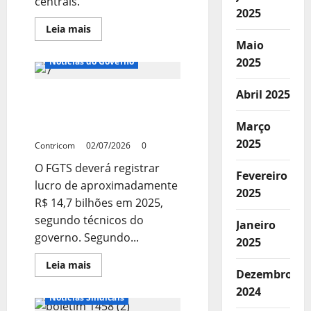
centrais.
2025
Leia
Leia mais
mais
Maio
Notícias de Entidades
sobre
Presidente
2025
Notícias do Governo
do
Senado
sinaliza
Abril 2025
Lucro do FGTS deve
apoio
ao
chegar a R$ 14,7 bi em
fim
da
Março
2025
escala
2025
6×1
Contricom
02/07/2026
0
em
reunião
O FGTS deverá registrar
com
Fevereiro
centrais
lucro de aproximadamente
2025
R$ 14,7 bilhões em 2025,
segundo técnicos do
Janeiro
governo. Segundo...
2025
Leia
Leia mais
Dezembro
mais
Notícias de Entidades
sobre
2024
Lucro
Notícias Sindicais
do