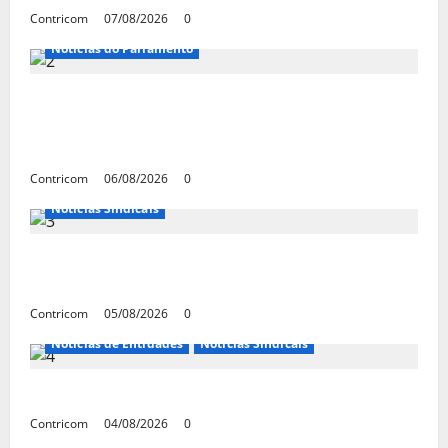
Contricom
07/08/2026
0
Notícias do Parlamento
Congresso retorna com dúvidas sobre PEC
da jornada de trabalho e prioridade para
pautas do agro
Contricom
06/08/2026
0
Notícias Sindicais
Centrais Sindicais alinham panfletagem
para o Dia Nacional de Luta
Contricom
05/08/2026
0
Notícias de Entidades
Notícias Sindicais
Dia 10/08: TODOS JUNTOS!
Contricom
04/08/2026
0