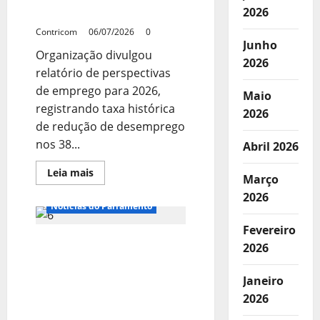
eleitoral
2026
afirma OCDE
e
oferece
Contricom
06/07/2026
0
roteiro
Junho
para
Organização divulgou
o
2026
voto
relatório de perspectivas
consciente
de emprego para 2026,
Maio
registrando taxa histórica
2026
de redução de desemprego
nos 38...
Abril 2026
Leia
Leia mais
Março
mais
sobre
2026
IA
Notícias do Parlamento
avança
sem
Fevereiro
derrubar
Projeto que organiza
empregos,
2026
mas
política nacional de
reduz
direitos
combate à violência
Janeiro
trabalhistas,
contra mulheres avança
afirma
2026
OCDE
na Câmara