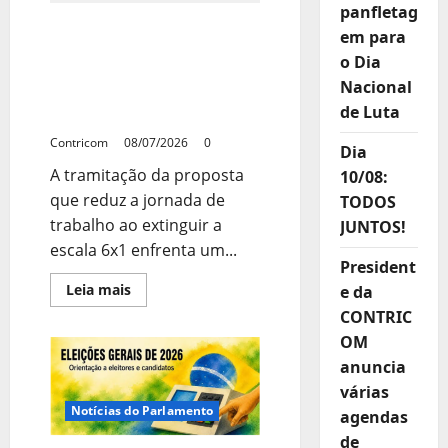
panfletag
2
Governo mantém defesa
semanas
em para
para
do fim da escala 6×1, mas
decidir
o Dia
temas
vê baixa probabilidade de
como
Nacional
votação neste ano
6×1
de Luta
e
legislativo
outras
pautas
Contricom
08/07/2026
0
Dia
A tramitação da proposta
10/08:
que reduz a jornada de
TODOS
trabalho ao extinguir a
JUNTOS!
escala 6x1 enfrenta um...
President
Leia
Leia mais
e da
mais
CONTRIC
sobre
Governo
OM
mantém
defesa
anuncia
do
fim
várias
da
Notícias do Parlamento
escala
agendas
6×1,
de
mas