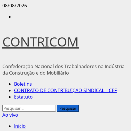
Avançar
08/08/2026
para
Instagram
o
conteúdo
CONTRICOM
Confederação Nacional dos Trabalhadores na Indústria
da Construção e do Mobiliário
Menu
Boletins
principal
CONTRATO DE CONTRIBUIÇÃO SINDICAL – CEF
Estatuto
Pesquisar
por:
Ao vivo
Início