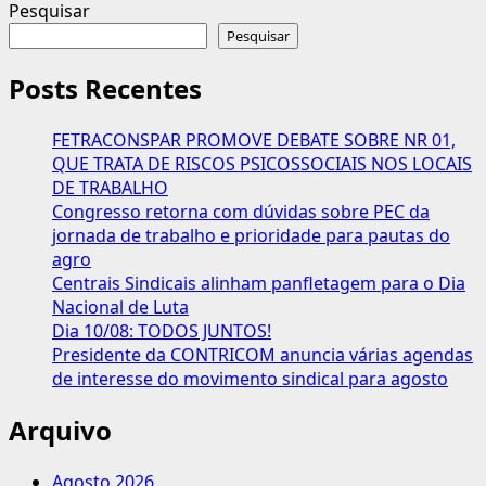
mais
Pesquisar
sobre
Pesquisar
Brasil
tem
Posts Recentes
queda
de
FETRACONSPAR PROMOVE DEBATE SOBRE NR 01,
40%
QUE TRATA DE RISCOS PSICOSSOCIAIS NOS LOCAIS
na
DE TRABALHO
extrema
Congresso retorna com dúvidas sobre PEC da
pobreza
jornada de trabalho e prioridade para pautas do
e
agro
de
Centrais Sindicais alinham panfletagem para o Dia
20%
Nacional de Luta
no
Dia 10/08: TODOS JUNTOS!
desemprego
Presidente da CONTRICOM anuncia várias agendas
de interesse do movimento sindical para agosto
Arquivo
Agosto 2026