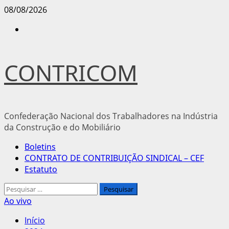
Avançar
08/08/2026
para
Instagram
o
conteúdo
CONTRICOM
Confederação Nacional dos Trabalhadores na Indústria
da Construção e do Mobiliário
Menu
Boletins
principal
CONTRATO DE CONTRIBUIÇÃO SINDICAL – CEF
Estatuto
Pesquisar
por:
Ao vivo
Início