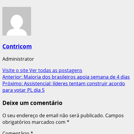
Contricom
Administrator
Visite o site
Ver todas as postagens
Navegação
Anterior:
Maioria dos brasileiros apoia semana de 4 dias
Próximo:
Assistencial: líderes tentam construir acordo
de
para votar PL dia 5
artigos
Deixe um comentário
O seu endereço de email não será publicado.
Campos
obrigatórios marcados com
*
Comentário
*