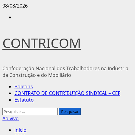
Avançar
08/08/2026
para
Instagram
o
conteúdo
CONTRICOM
Confederação Nacional dos Trabalhadores na Indústria
da Construção e do Mobiliário
Menu
Boletins
principal
CONTRATO DE CONTRIBUIÇÃO SINDICAL – CEF
Estatuto
Pesquisar
por:
Ao vivo
Início