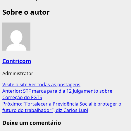
Sobre o autor
Contricom
Administrator
Visite o site
Ver todas as postagens
Navegação
Anterior:
STF marca para dia 12 Julgamento sobre
Correção do FGTS
de
Próximo:
“Fortalecer a Previdência Social é proteger o
artigos
futuro do trabalhador”, diz Carlos Lupi
Deixe um comentário