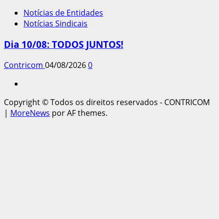
Notícias de Entidades
Notícias Sindicais
Dia 10/08: TODOS JUNTOS!
Contricom
04/08/2026
0
Instagram
Copyright © Todos os direitos reservados - CONTRICOM
|
MoreNews
por AF themes.
l giriş
starzbet giriş
starzbet
starzbet güncel giriş
starzbet g