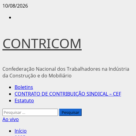
Avançar
10/08/2026
para
Instagram
o
conteúdo
CONTRICOM
Confederação Nacional dos Trabalhadores na Indústria
da Construção e do Mobiliário
Menu
Boletins
principal
CONTRATO DE CONTRIBUIÇÃO SINDICAL – CEF
Estatuto
Pesquisar
por:
Ao vivo
Início