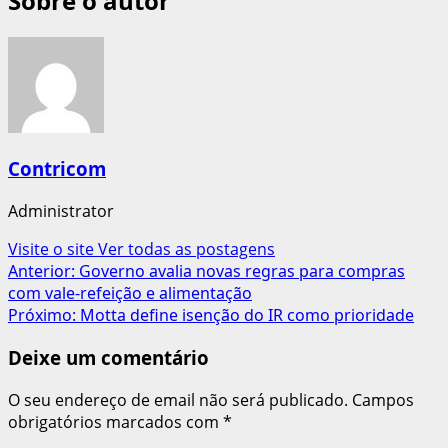
Sobre o autor
Contricom
Administrator
Visite o site
Ver todas as postagens
Navegação
Anterior:
Governo avalia novas regras para compras
com vale-refeição e alimentação
de
Próximo:
Motta define isenção do IR como prioridade
artigos
Deixe um comentário
O seu endereço de email não será publicado.
Campos
obrigatórios marcados com
*