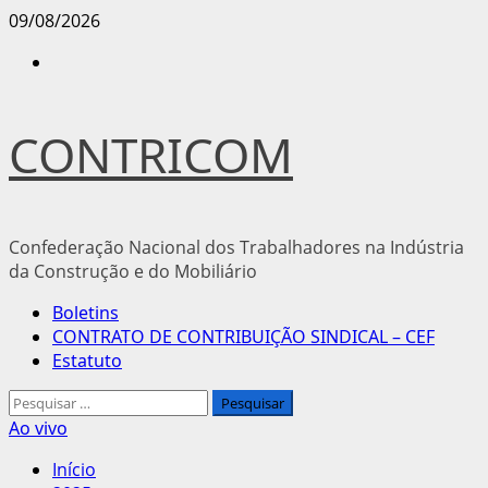
Avançar
09/08/2026
para
Instagram
o
conteúdo
CONTRICOM
Confederação Nacional dos Trabalhadores na Indústria
da Construção e do Mobiliário
Menu
Boletins
principal
CONTRATO DE CONTRIBUIÇÃO SINDICAL – CEF
Estatuto
Pesquisar
por:
Ao vivo
Início