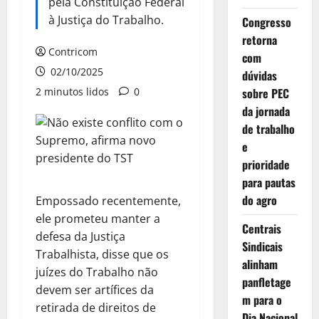
pela Constituição Federal
à Justiça do Trabalho.
Congresso
retorna
Contricom
com
02/10/2025
dúvidas
2 minutos lidos
0
sobre PEC
da jornada
de trabalho
e
prioridade
para pautas
do agro
Empossado recentemente,
ele prometeu manter a
Centrais
defesa da Justiça
Sindicais
Trabalhista, disse que os
alinham
juízes do Trabalho não
panfletage
devem ser artífices da
m para o
retirada de direitos de
Dia Nacional