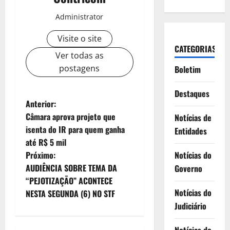
Administrator
Visite o site
CATEGORIAS
Ver todas as
postagens
Boletim
Destaques
N
Anterior:
Câmara aprova projeto que
Notícias de
a
isenta do IR para quem ganha
Entidades
até R$ 5 mil
v
Próximo:
Notícias do
e
AUDIÊNCIA SOBRE TEMA DA
Governo
“PEJOTIZAÇÃO” ACONTECE
g
Notícias do
NESTA SEGUNDA (6) NO STF
Judiciário
a