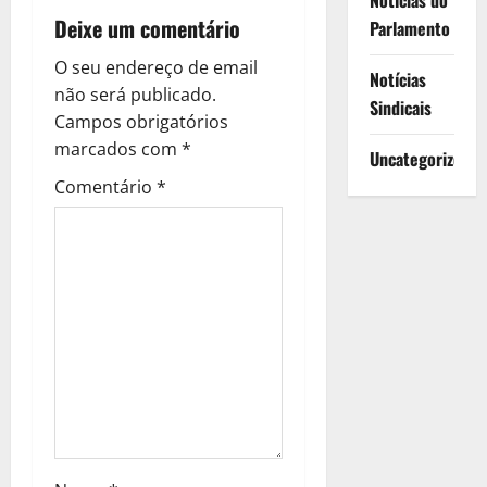
Notícias do
ç
Deixe um comentário
Parlamento
ã
O seu endereço de email
Notícias
o
não será publicado.
Sindicais
Campos obrigatórios
d
marcados com
*
Uncategorized
e
Comentário
*
a
r
t
i
g
o