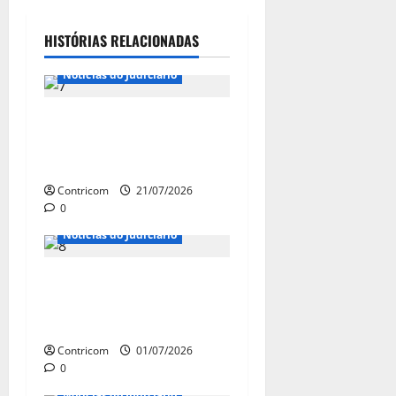
HISTÓRIAS RELACIONADAS
Notícias de Entidades
Notícias do Judiciário
Senadores e juristas
defendem o fortalecimento
da JT
Contricom
21/07/2026
0
Notícias do Judiciário
Aposentadoria pode ser
penhorada para pagamento
de dívida trabalhista
Contricom
01/07/2026
0
Notícias do Judiciário