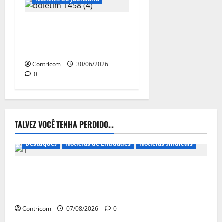
NR-1: STF suspende por 90
dias multas ligadas à saúde
mental no ambiente laboral
Contricom
30/06/2026
0
TALVEZ VOCÊ TENHA PERDIDO...
Destaques
Notícias de Entidades
Notícias Sindicais
FETRACONSPAR PROMOVE DEBATE SOBRE NR 01,
QUE TRATA DE RISCOS PSICOSSOCIAIS NOS LOCAIS
DE TRABALHO
Contricom
07/08/2026
0