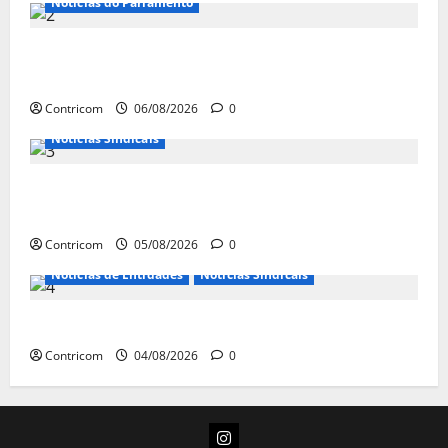
Notícias do Parlamento
Congresso retorna com dúvidas sobre PEC da
jornada de trabalho e prioridade para pautas do agro
Contricom
06/08/2026
0
Notícias Sindicais
Centrais Sindicais alinham panfletagem para o Dia
Nacional de Luta
Contricom
05/08/2026
0
Notícias de Entidades
Notícias Sindicais
Dia 10/08: TODOS JUNTOS!
Contricom
04/08/2026
0
Instagram