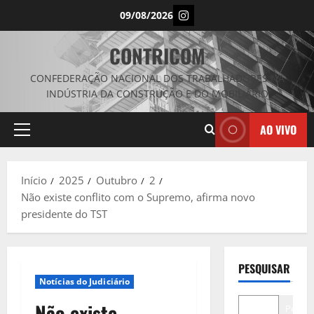
Avançar
Instagram
09/08/2026
para
o
CONTRICOM
conteúdo
CONFEDERAÇÃO NACIONAL DOS TRABALHADORES NA
INDÚSTRIA DA CONSTRUÇÃO E DO MOBILIÁRIO
AO VIVO
Menu
principal
Início
2025
Outubro
2
Não existe conflito com o Supremo, afirma novo
presidente do TST
PESQUISAR
Notícias do Judiciário
Não existe
Pesqui