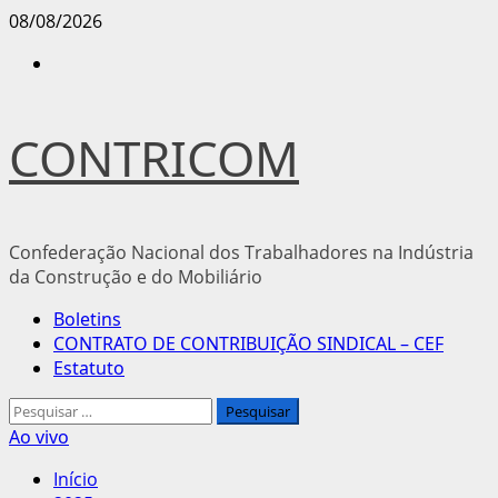
Avançar
08/08/2026
para
Instagram
o
conteúdo
CONTRICOM
Confederação Nacional dos Trabalhadores na Indústria
da Construção e do Mobiliário
Menu
Boletins
principal
CONTRATO DE CONTRIBUIÇÃO SINDICAL – CEF
Estatuto
Pesquisar
por:
Ao vivo
Início