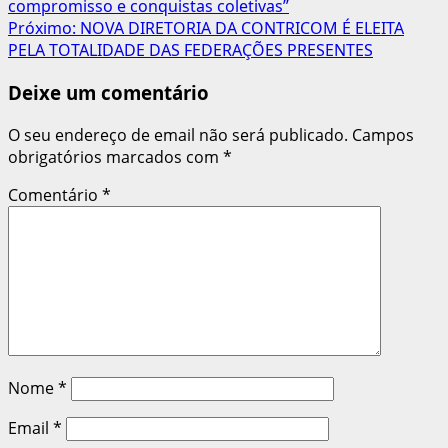
compromisso e conquistas coletivas”
de
Próximo:
NOVA DIRETORIA DA CONTRICOM É ELEITA
artigos
PELA TOTALIDADE DAS FEDERAÇÕES PRESENTES
Deixe um comentário
O seu endereço de email não será publicado.
Campos
obrigatórios marcados com
*
Comentário
*
Nome
*
Email
*