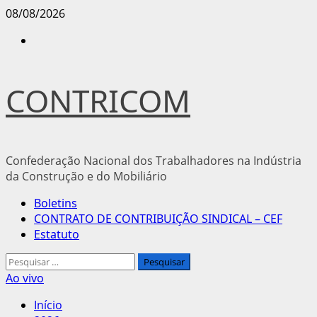
Avançar
08/08/2026
para
Instagram
o
conteúdo
CONTRICOM
Confederação Nacional dos Trabalhadores na Indústria
da Construção e do Mobiliário
Menu
Boletins
principal
CONTRATO DE CONTRIBUIÇÃO SINDICAL – CEF
Estatuto
Pesquisar
por:
Ao vivo
Início