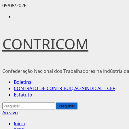
Avançar
09/08/2026
para
Instagram
o
conteúdo
CONTRICOM
Confederação Nacional dos Trabalhadores na Indústria da
Menu
Boletins
principal
CONTRATO DE CONTRIBUIÇÃO SINDICAL – CEF
Estatuto
Pesquisar
por:
Ao vivo
Início