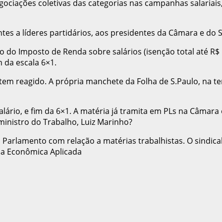
ociações coletivas das categorias nas campanhas salariais,
ntes a líderes partidários, aos presidentes da Câmara e do 
 do Imposto de Renda sobre salários (isenção total até R$ 5 
m da escala 6×1.
l tem reagido. A própria manchete da Folha de S.Paulo, na t
lário, e fim da 6×1. A matéria já tramita em PLs na Câmara 
inistro do Trabalho, Luiz Marinho?
 Parlamento com relação a matérias trabalhistas. O sindic
isa Econômica Aplicada