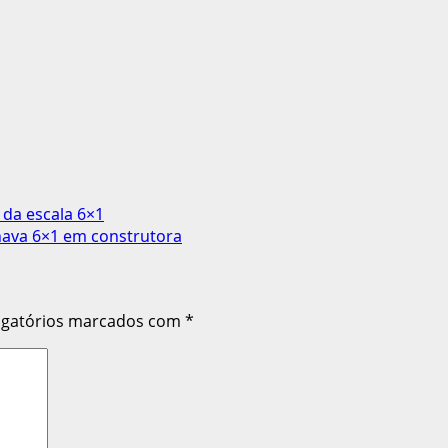
 da escala 6×1
hava 6×1 em construtora
igatórios marcados com
*