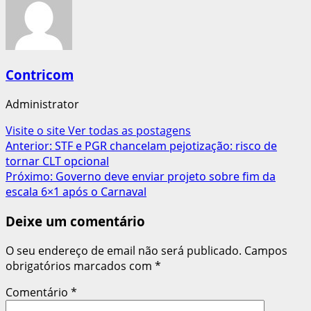
Contricom
Administrator
Visite o site
Ver todas as postagens
Navegação
Anterior:
STF e PGR chancelam pejotização: risco de
tornar CLT opcional
de
Próximo:
Governo deve enviar projeto sobre fim da
artigos
escala 6×1 após o Carnaval
Deixe um comentário
O seu endereço de email não será publicado.
Campos
obrigatórios marcados com
*
Comentário
*