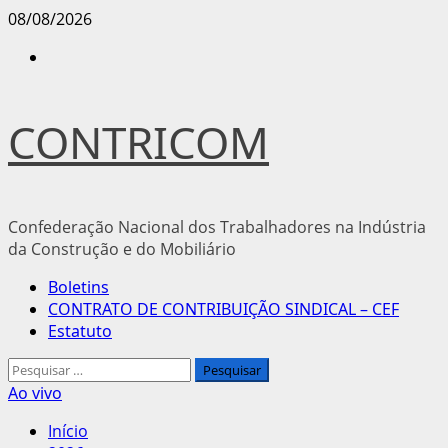
Avançar
08/08/2026
para
Instagram
o
conteúdo
CONTRICOM
Confederação Nacional dos Trabalhadores na Indústria
da Construção e do Mobiliário
Menu
Boletins
principal
CONTRATO DE CONTRIBUIÇÃO SINDICAL – CEF
Estatuto
Pesquisar
por:
Ao vivo
Início