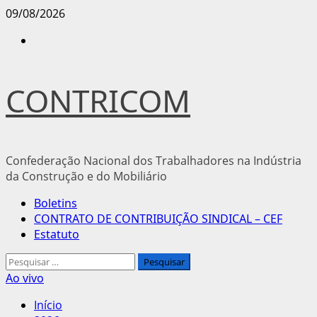
Avançar
09/08/2026
para
Instagram
o
conteúdo
CONTRICOM
Confederação Nacional dos Trabalhadores na Indústria
da Construção e do Mobiliário
Menu
Boletins
principal
CONTRATO DE CONTRIBUIÇÃO SINDICAL – CEF
Estatuto
Pesquisar
por:
Ao vivo
Início