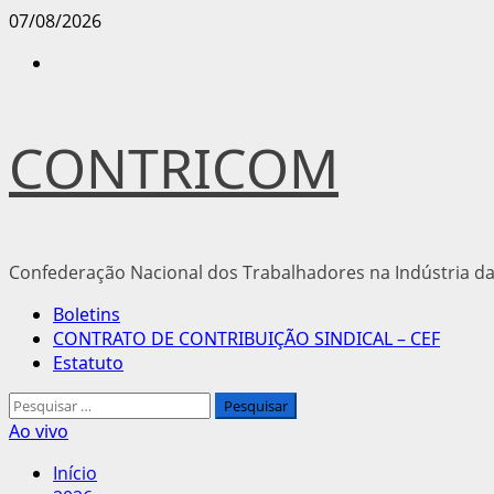
Avançar
07/08/2026
para
Instagram
o
conteúdo
CONTRICOM
Confederação Nacional dos Trabalhadores na Indústria da
Menu
Boletins
principal
CONTRATO DE CONTRIBUIÇÃO SINDICAL – CEF
Estatuto
Pesquisar
por:
Ao vivo
Início