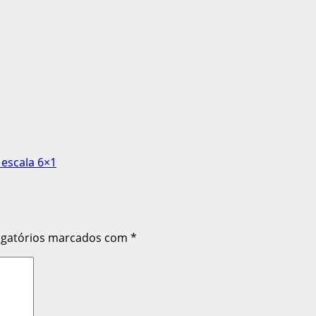
 escala 6×1
igatórios marcados com
*