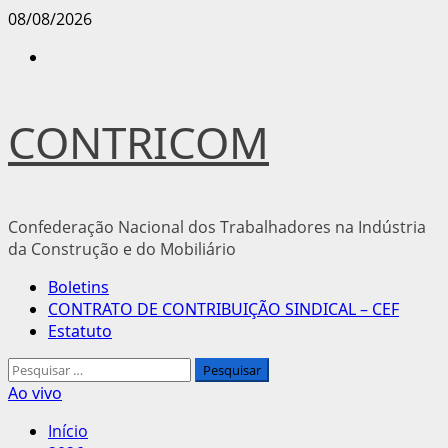
Avançar
08/08/2026
para
Instagram
o
conteúdo
CONTRICOM
Confederação Nacional dos Trabalhadores na Indústria
da Construção e do Mobiliário
Menu
Boletins
principal
CONTRATO DE CONTRIBUIÇÃO SINDICAL – CEF
Estatuto
Pesquisar
por:
Ao vivo
Início