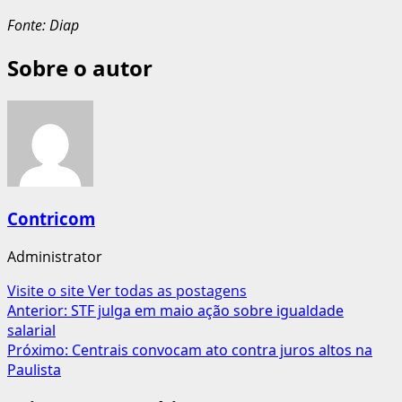
Fonte: Diap
Sobre o autor
Contricom
Administrator
Visite o site
Ver todas as postagens
Navegação
Anterior:
STF julga em maio ação sobre igualdade
salarial
de
Próximo:
Centrais convocam ato contra juros altos na
artigos
Paulista