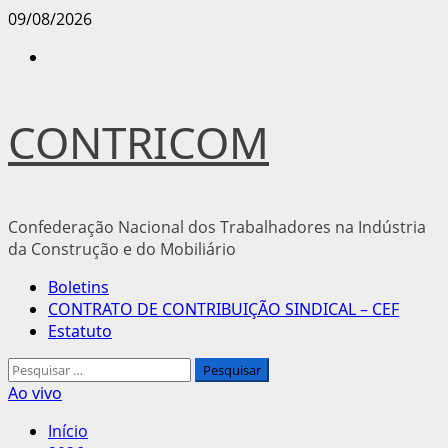
Avançar
09/08/2026
para
Instagram
o
conteúdo
CONTRICOM
Confederação Nacional dos Trabalhadores na Indústria
da Construção e do Mobiliário
Menu
Boletins
principal
CONTRATO DE CONTRIBUIÇÃO SINDICAL – CEF
Estatuto
Pesquisar
por:
Ao vivo
Início