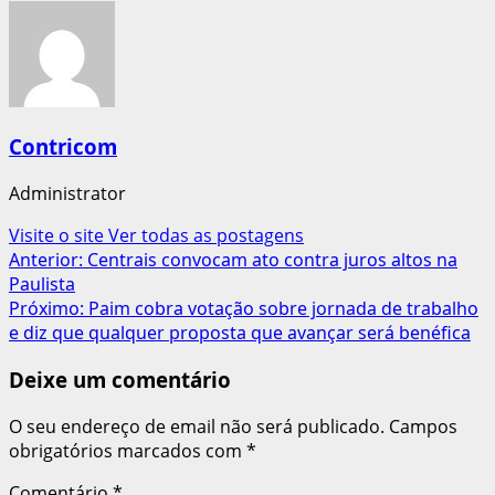
Contricom
Administrator
Visite o site
Ver todas as postagens
Navegação
Anterior:
Centrais convocam ato contra juros altos na
Paulista
de
Próximo:
Paim cobra votação sobre jornada de trabalho
artigos
e diz que qualquer proposta que avançar será benéfica
Deixe um comentário
O seu endereço de email não será publicado.
Campos
obrigatórios marcados com
*
Comentário
*