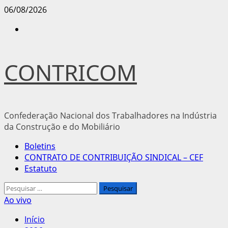
Avançar
06/08/2026
para
Instagram
o
conteúdo
CONTRICOM
Confederação Nacional dos Trabalhadores na Indústria
da Construção e do Mobiliário
Menu
Boletins
principal
CONTRATO DE CONTRIBUIÇÃO SINDICAL – CEF
Estatuto
Pesquisar
por:
Ao vivo
Início