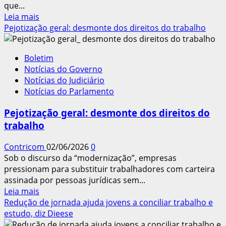
que...
mil
Leia
Leia mais
mais
Pejotização geral: desmonte dos direitos do trabalho
sobre
Inflação
Boletim
de
Notícias do Governo
maio
Notícias do Judiciário
fica
Notícias do Parlamento
em
0,58%,
Pejotização geral: desmonte dos direitos do
influenciada
trabalho
por
preço
Contricom
02/06/2026
0
dos
Sob o discurso da “modernização”, empresas
alimentos
pressionam para substituir trabalhadores com carteira
assinada por pessoas jurídicas sem...
Leia
Leia mais
mais
Redução de jornada ajuda jovens a conciliar trabalho e
sobre
estudo, diz Dieese
Pejotização