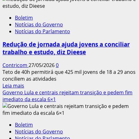
geral:
desmonte
Boletim
dos
Notícias do Governo
direitos
Notícias do Parlamento
do
trabalho
Redução de jornada ajuda jovens a conciliar
trabalho e estudo, diz Dieese
Contricom
27/05/2026
0
Teto de 40h permitirá que 425 mil jovens de 18 a 29 anos
conciliem as atividades
Leia
Leia mais
mais
Governo Lula e centrais rejeitam transição e pedem fim
sobre
imediato da escala 6×1
Redução
de
jornada
Boletim
ajuda
Notícias do Governo
jovens
Notícias do Parlamento