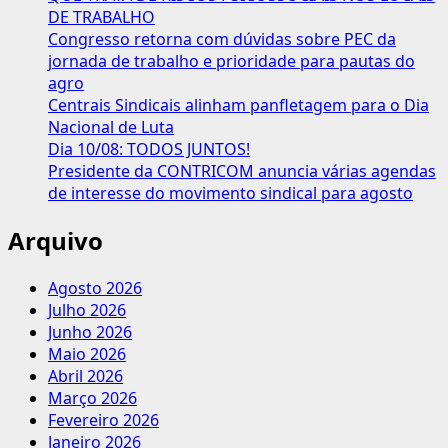
coletivas
DE TRABALHO
sobre
Congresso retorna com dúvidas sobre PEC da
redução
jornada de trabalho e prioridade para pautas do
da
agro
jornada
Centrais Sindicais alinham panfletagem para o Dia
sem
Nacional de Luta
corte
Dia 10/08: TODOS JUNTOS!
de
Presidente da CONTRICOM anuncia várias agendas
salário
de interesse do movimento sindical para agosto
Arquivo
Agosto 2026
Julho 2026
Junho 2026
Maio 2026
Abril 2026
Março 2026
Fevereiro 2026
Janeiro 2026