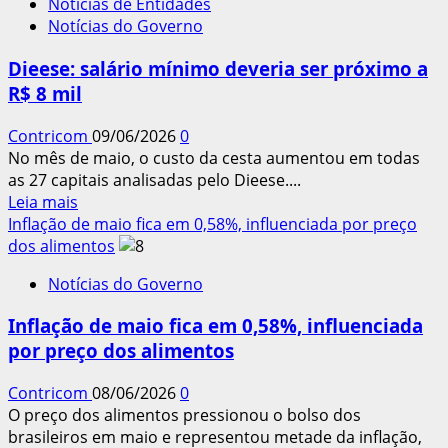
Notícias de Entidades
avança
Notícias do Governo
e
esvazia
Dieese: salário mínimo deveria ser próximo a
proteção
R$ 8 mil
trabalhista
Contricom
09/06/2026
0
No mês de maio, o custo da cesta aumentou em todas
as 27 capitais analisadas pelo Dieese....
Leia
Leia mais
mais
Inflação de maio fica em 0,58%, influenciada por preço
sobre
dos alimentos
Dieese:
Notícias do Governo
salário
mínimo
Inflação de maio fica em 0,58%, influenciada
deveria
por preço dos alimentos
ser
próximo
Contricom
08/06/2026
0
a
O preço dos alimentos pressionou o bolso dos
R$
brasileiros em maio e representou metade da inflação,
8