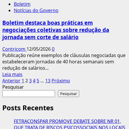
Boletim
aponta
Notícias do Governo
impactos
sociais
Boletim destaca boas práticas em
da
negociações coletivas sobre redução da
jornada
jornada sem corte de salário
6×1
Contricom
12/05/2026
0
Publicação reúne exemplos de cláusulas negociadas que
estabeleceram jornadas de 40 horas semanais sem
redução de salários...
Leia
Leia mais
Paginação
mais
Anterior
1
2
3
4
5
…
13
Próximo
sobre
Pesquisar
dos
Boletim
Pesquisar
conteúdos
destaca
boas
Posts Recentes
práticas
em
FETRACONSPAR PROMOVE DEBATE SOBRE NR 01,
negociações
QUE TRATA DE RISCOS PSICOSSOCIAIS NOS LOCAIS