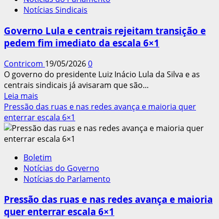
a
Notícias Sindicais
conciliar
trabalho
Governo Lula e centrais rejeitam transição e
e
pedem fim imediato da escala 6×1
estudo,
diz
Contricom
19/05/2026
0
Dieese
O governo do presidente Luiz Inácio Lula da Silva e as
centrais sindicais já avisaram que são...
Leia
Leia mais
mais
Pressão das ruas e nas redes avança e maioria quer
sobre
enterrar escala 6×1
Governo
Lula
e
Boletim
centrais
Notícias do Governo
rejeitam
Notícias do Parlamento
transição
e
Pressão das ruas e nas redes avança e maioria
pedem
quer enterrar escala 6×1
fim