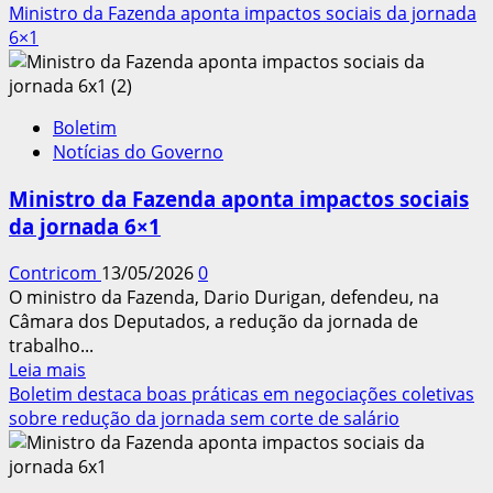
mais
Ministro da Fazenda aponta impactos sociais da jornada
sobre
6×1
Número
de
pessoas
Boletim
em
Notícias do Governo
busca
de
Ministro da Fazenda aponta impactos sociais
emprego
da jornada 6×1
há
dois
Contricom
13/05/2026
0
anos
O ministro da Fazenda, Dario Durigan, defendeu, na
ou
Câmara dos Deputados, a redução da jornada de
mais
trabalho...
cai
Leia
Leia mais
21,7%
mais
Boletim destaca boas práticas em negociações coletivas
sobre
sobre redução da jornada sem corte de salário
Ministro
da
Fazenda