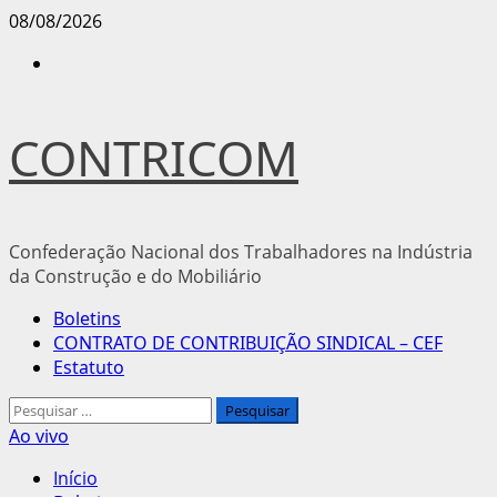
Avançar
08/08/2026
para
Instagram
o
conteúdo
CONTRICOM
Confederação Nacional dos Trabalhadores na Indústria
da Construção e do Mobiliário
Menu
Boletins
principal
CONTRATO DE CONTRIBUIÇÃO SINDICAL – CEF
Estatuto
Pesquisar
por:
Ao vivo
Início