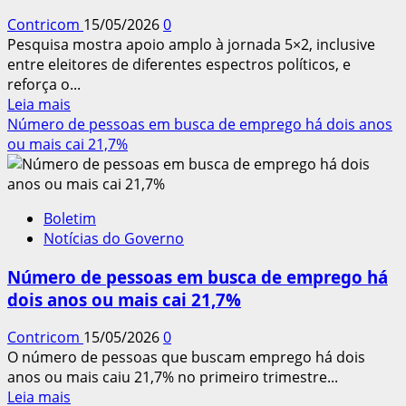
imediato
Contricom
15/05/2026
0
da
Pesquisa mostra apoio amplo à jornada 5×2, inclusive
escala
entre eleitores de diferentes espectros políticos, e
6×1
reforça o...
Leia
Leia mais
mais
Número de pessoas em busca de emprego há dois anos
sobre
ou mais cai 21,7%
Pressão
das
ruas
Boletim
e
Notícias do Governo
nas
redes
Número de pessoas em busca de emprego há
avança
dois anos ou mais cai 21,7%
e
maioria
Contricom
15/05/2026
0
quer
O número de pessoas que buscam emprego há dois
enterrar
anos ou mais caiu 21,7% no primeiro trimestre...
escala
Leia
Leia mais
6×1