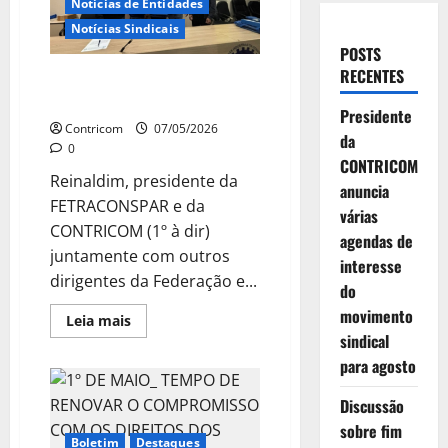
Notícias de Entidades
Notícias Sindicais
POSTS
RECENTES
SINTRACON de Ponta Grossa
(PR) renova diretoria
Presidente
Contricom
07/05/2026
da
0
CONTRICOM
Reinaldim, presidente da
anuncia
FETRACONSPAR e da
várias
CONTRICOM (1º à dir)
agendas de
juntamente com outros
interesse
dirigentes da Federação e...
do
movimento
Leia
Leia mais
mais
sindical
sobre
SINTRACON
para agosto
de
Ponta
Grossa
Discussão
(PR)
sobre fim
renova
Boletim
Destaques
diretoria