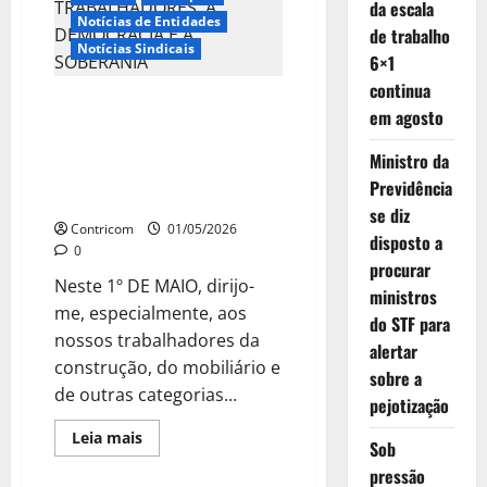
da escala
Notícias de Entidades
de trabalho
Notícias Sindicais
6×1
continua
1º DE MAIO: TEMPO DE RENOVAR
em agosto
O COMPROMISSO COM OS
DIREITOS DOS
Ministro da
TRABALHADORES, A
Previdência
DEMOCRACIA E A SOBERANIA
se diz
Contricom
01/05/2026
disposto a
0
procurar
Neste 1º DE MAIO, dirijo-
ministros
me, especialmente, aos
do STF para
nossos trabalhadores da
alertar
construção, do mobiliário e
sobre a
de outras categorias...
pejotização
Leia
Leia mais
Sob
mais
Boletim
Destaques
sobre
pressão
1º