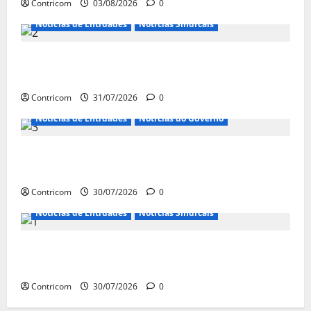
Contricom
03/08/2026
0
Notícias de Entidades
Notícias Sindicais
Discussão sobre fim da escala de trabalho 6×1
continua em agosto
Contricom
31/07/2026
0
Notícias de Entidades
Notícias do Governo
Ministro da Previdência se diz disposto a procurar
ministros do STF para alertar sobre a pejotização
Contricom
30/07/2026
0
Notícias de Entidades
Notícias Sindicais
Sob pressão popular e do governo, Alcolumbre mira
votação da PEC da 6×1 só depois das eleições
Contricom
30/07/2026
0