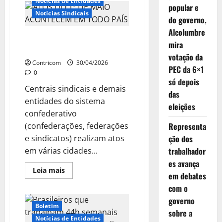
Notícias de Entidades
DE
popular e
MAIO:
Notícias Sindicais
TEMPO
do governo,
DE
Alcolumbre
RENOVAR
ATOS DO 1º DE MAIO
O
mira
COMPROMISSO
ACONTECEM EM TODO PAÍS
COM
votação da
OS
Contricom
30/04/2026
DIREITOS
PEC da 6×1
0
DOS
só depois
TRABALHADORES,
Centrais sindicais e demais
A
das
DEMOCRACIA
entidades do sistema
E
eleições
A
confederativo
SOBERANIA
(confederações, federações
Representa
e sindicatos) realizam atos
ção dos
em várias cidades...
trabalhador
es avança
Leia
Leia mais
em debates
mais
sobre
com o
ATOS
DO
governo
1º
Boletim
DE
sobre a
MAIO
Notícias de Entidades