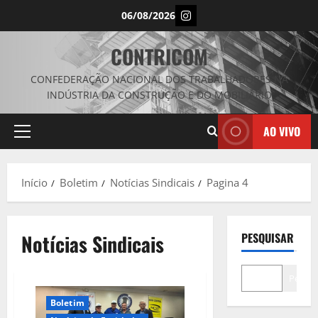
Avançar
Instagram
06/08/2026
para
o
CONTRICOM
conteúdo
CONFEDERAÇÃO NACIONAL DOS TRABALHADORES NA
INDÚSTRIA DA CONSTRUÇÃO E DO MOBILIÁRIO
AO VIVO
Menu
principal
Início
Boletim
Notícias Sindicais
Pagina 4
Notícias Sindicais
PESQUISAR
Pesqui
Boletim