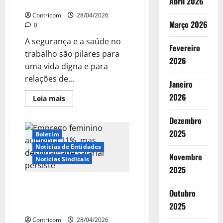
Abril 2026
Trabalho
diz
Ipea
Contricom
28/04/2026
Março 2026
0
A segurança e a saúde no
Fevereiro
trabalho são pilares para
2026
uma vida digna e para
relações de...
Janeiro
2026
Leia
Leia mais
mais
sobre
Dia
Dezembro
da
2025
Segurança
Boletim
&
Saúde
Notícias de Entidades
no
Novembro
Notícias Sindicais
Trabalho
2025
Emprego feminino aumenta
Outubro
11%, mas desigualdade salarial
2025
persiste
Contricom
28/04/2026