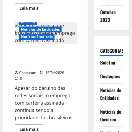
Leia
Leia mais
Outubro
mais
sobre
2023
Trabalhadores
Boletim
da
construção
Notícias de Entidades
e
do
Notícias Sindicais
mobiliário
participam
da
CATEGORIAS
Pesquisa revela que brasileiro
Marcha
da
prefere emprego com carteira
CONCLAT
Boletim
assinada
em
Brasília
Contricom
16/04/2026
Destaques
0
Apesar do barulho das
Notícias de
redes sociais, o emprego
Entidades
com carteira assinada
continua sendo a
Notícias do
prioridade dos brasileiros...
Governo
Leia
Leia mais