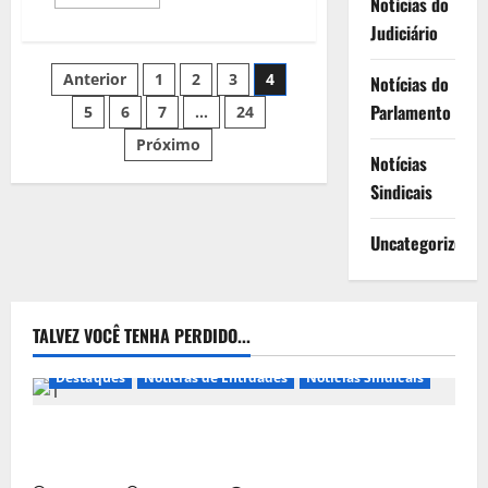
Notícias do
mais
sobre
Judiciário
Pesquisa
revela
que
Paginação
Anterior
1
2
3
4
brasileiro
Notícias do
prefere
Parlamento
emprego
5
6
7
…
24
dos
com
carteira
Próximo
assinada
Notícias
conteúdos
Sindicais
Uncategorized
TALVEZ VOCÊ TENHA PERDIDO...
Destaques
Notícias de Entidades
Notícias Sindicais
Presidente da CONTRICOM anuncia várias agendas
de interesse do movimento sindical para agosto