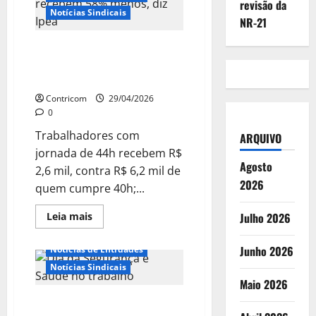
revisão da
ACONTECEM
Notícias Sindicais
EM
NR-21
TODO
PAÍS
Brasileiros que trabalham 44h
semanais recebem 58% menos,
diz Ipea
Contricom
29/04/2026
0
Trabalhadores com
ARQUIVO
jornada de 44h recebem R$
Agosto
2,6 mil, contra R$ 6,2 mil de
2026
quem cumpre 40h;...
Leia
Leia mais
Julho 2026
mais
Boletim
Destaques
sobre
Brasileiros
Junho 2026
Notícias de Entidades
que
trabalham
Notícias Sindicais
44h
Maio 2026
semanais
recebem
Dia da Segurança & Saúde no
58%
menos,