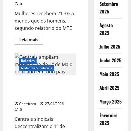
Setembro
0
2025
Mulheres recebem 21,3% a
menos que os homens,
Agosto
segundo relatório do MTE
2025
Leia
Leia mais
mais
Julho 2025
sobre
Emprego
feminino
Junho 2025
aumenta
Boletim
11%,
mas
Notícias Sindicais
desigualdade
Maio 2025
salarial
persiste
Centrais ampliam mobilização
Abril 2025
do 1º de Maio unificado em todo
país
Março 2025
Contricom
27/04/2026
0
Fevereiro
Centrais sindicais
2025
descentralizam o 1º de