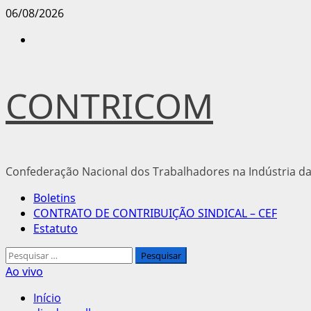
Avançar
06/08/2026
para
Instagram
o
conteúdo
CONTRICOM
Confederação Nacional dos Trabalhadores na Indústria da
Menu
Boletins
principal
CONTRATO DE CONTRIBUIÇÃO SINDICAL – CEF
Estatuto
Pesquisar
por:
Ao vivo
Início