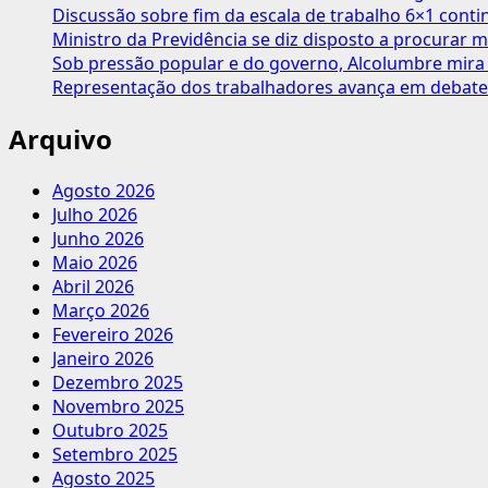
à
Discussão sobre fim da escala de trabalho 6×1 cont
mulher
Ministro da Previdência se diz disposto a procurar m
trabalhadora
Sob pressão popular e do governo, Alcolumbre mira 
em
Representação dos trabalhadores avança em debate
todo
País
Arquivo
Agosto 2026
Julho 2026
Junho 2026
Maio 2026
Abril 2026
Março 2026
Fevereiro 2026
Janeiro 2026
Dezembro 2025
Novembro 2025
Outubro 2025
Setembro 2025
Agosto 2025