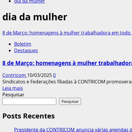
dia da mulher
dia da mulher
8 de Março: homenagens à mulher trabalhadora em todo 
Boletim
Destaques
8 de Março: homenagens à mulher trabalhador
Contricom
10/03/2025
0
Sindicatos e Federações filiadas à CONTRICOM promover
Leia
Leia mais
mais
Pesquisar
sobre
Pesquisar
8
de
Posts Recentes
Março:
homenagens
Presidente da CONTRICOM anuncia várias agendas de