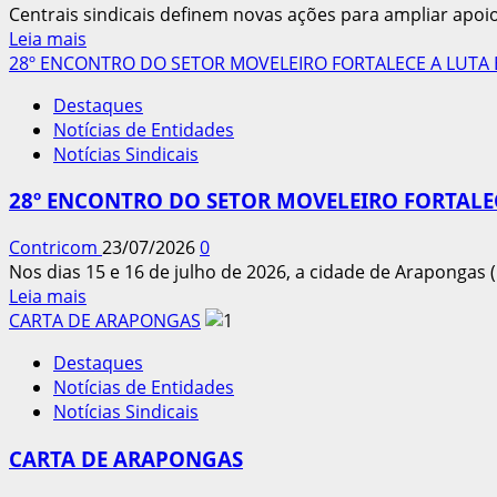
das
Centrais sindicais definem novas ações para ampliar apoi
com
eleições
Leia
Leia mais
o
mais
28º ENCONTRO DO SETOR MOVELEIRO FORTALECE A LUTA
governo
sobre
sobre
Destaques
Centrais
a
Notícias de Entidades
ampliam
revisão
Notícias Sindicais
mobilização
da
pelo
NR-
28º ENCONTRO DO SETOR MOVELEIRO FORTALE
fim
21
da
Contricom
23/07/2026
0
escala
Nos dias 15 e 16 de julho de 2026, a cidade de Arapongas (P
6×1
Leia
Leia mais
mais
CARTA DE ARAPONGAS
sobre
Destaques
28º
Notícias de Entidades
ENCONTRO
Notícias Sindicais
DO
SETOR
CARTA DE ARAPONGAS
MOVELEIRO
FORTALECE