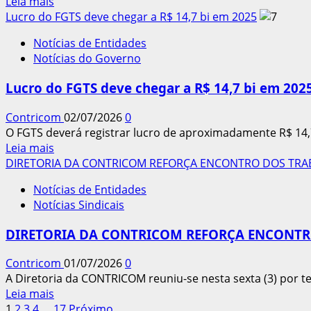
Leia
Leia mais
da
mais
Lucro do FGTS deve chegar a R$ 14,7 bi em 2025
JT
sobre
Notícias de Entidades
TUDO
Notícias do Governo
PRONTO
PARA
Lucro do FGTS deve chegar a R$ 14,7 bi em 202
O
28º
Contricom
02/07/2026
0
ENCONTRO
O FGTS deverá registrar lucro de aproximadamente R$ 14,
DOS
Leia
Leia mais
TRABALHADORES
mais
DIRETORIA DA CONTRICOM REFORÇA ENCONTRO DOS TRA
DO
sobre
SETOR
Notícias de Entidades
Lucro
MOVELEIRO
Notícias Sindicais
do
FGTS
DIRETORIA DA CONTRICOM REFORÇA ENCONTR
deve
chegar
Contricom
01/07/2026
0
a
A Diretoria da CONTRICOM reuniu-se nesta sexta (3) por t
R$
Leia
Leia mais
14,7
mais
1
2
3
4
…
17
Próximo