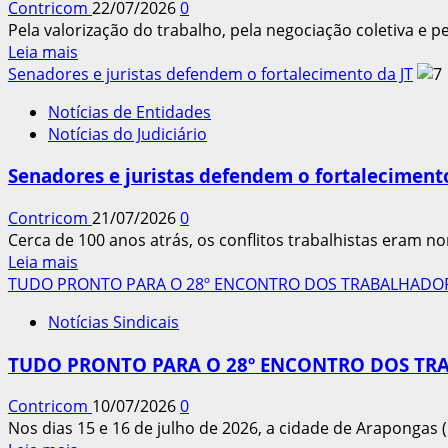
Contricom
22/07/2026
0
A
Pela valorização do trabalho, pela negociação coletiva e pe
LUTA
Leia
Leia mais
E
mais
Senadores e juristas defendem o fortalecimento da JT
A
sobre
UNIÃO
Notícias de Entidades
CARTA
DOS
Notícias do Judiciário
DE
TRABALHADORES
ARAPONGAS
Senadores e juristas defendem o fortalecimento
Contricom
21/07/2026
0
Cerca de 100 anos atrás, os conflitos trabalhistas eram n
Leia
Leia mais
mais
TUDO PRONTO PARA O 28º ENCONTRO DOS TRABALHADO
sobre
Notícias Sindicais
Senadores
e
TUDO PRONTO PARA O 28º ENCONTRO DOS TR
juristas
defendem
Contricom
10/07/2026
0
o
Nos dias 15 e 16 de julho de 2026, a cidade de Arapongas (
fortalecimento