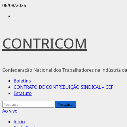
Avançar
06/08/2026
para
Instagram
o
conteúdo
CONTRICOM
Confederação Nacional dos Trabalhadores na Indústria da
Menu
Boletins
principal
CONTRATO DE CONTRIBUIÇÃO SINDICAL – CEF
Estatuto
Pesquisar
por:
Ao vivo
Início