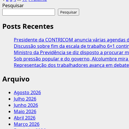
Paginação
bi
sobre
Pesquisar
em
dos
DIRETORIA
Pesquisar
2025
conteúdos
DA
CONTRICOM
Posts Recentes
REFORÇA
ENCONTRO
Presidente da CONTRICOM anuncia várias agendas de
DOS
Discussão sobre fim da escala de trabalho 6×1 cont
TRABALHADORES
Ministro da Previdência se diz disposto a procurar m
DA
Sob pressão popular e do governo, Alcolumbre mira 
INDÚSTRIA
Representação dos trabalhadores avança em debate
MOVELEIRA
Arquivo
Agosto 2026
Julho 2026
Junho 2026
Maio 2026
Abril 2026
Março 2026