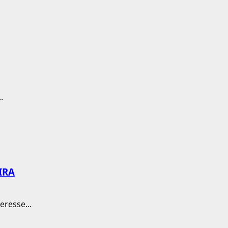
.
IRA
eresse...