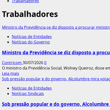
Trabalhadores
Trabalhadores
Ministro da Previdência se diz disposto a procurar ministr
Notícias de Entidades
Notícias do Governo
Ministro da Previdência se diz disposto a procu
Contricom
30/07/2026
0
O ministro da Previdência Social, Wolney Queiroz, disse em
Leia
Leia mais
mais
Sob pressão popular e do governo, Alcolumbre mira votaç
sobre
Notícias de Entidades
Ministro
Notícias Sindicais
da
Previdência
Sob pressão popular e do governo, Alcolumbre 
se