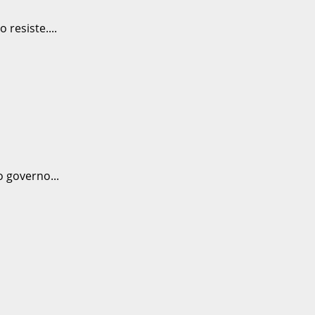
resiste....
 governo...