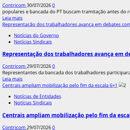
diz
Contricom
30/07/2026
0
disposto
populares e bancada do PT buscam tramitação antes do r
a
Leia
Leia mais
procurar
mais
Representação dos trabalhadores avança em debates com
ministros
sobre
do
Notícias do Governo
Sob
STF
Notícias Sindicais
pressão
para
popular
alertar
Representação dos trabalhadores avança em de
e
sobre
do
a
Contricom
29/07/2026
0
governo,
pejotização
Representantes da bancada dos trabalhadores participaram
Alcolumbre
Leia
Leia mais
mira
mais
Centrais ampliam mobilização pelo fim da escala 6×1
votação
sobre
da
Notícias de Entidades
Representação
PEC
Notícias Sindicais
dos
da
trabalhadores
6×1
Centrais ampliam mobilização pelo fim da esca
avança
só
em
depois
Contricom
29/07/2026
0
debates