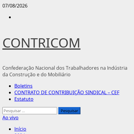
Avançar
07/08/2026
para
Instagram
o
conteúdo
CONTRICOM
Confederação Nacional dos Trabalhadores na Indústria
da Construção e do Mobiliário
Menu
Boletins
principal
CONTRATO DE CONTRIBUIÇÃO SINDICAL – CEF
Estatuto
Pesquisar
por:
Ao vivo
Início