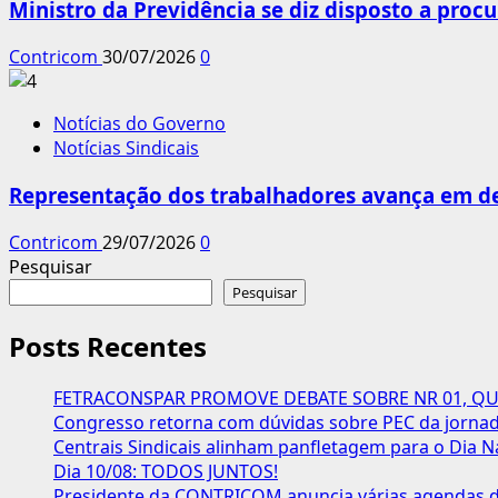
Ministro da Previdência se diz disposto a procu
Contricom
30/07/2026
0
Notícias do Governo
Notícias Sindicais
Representação dos trabalhadores avança em de
Contricom
29/07/2026
0
Pesquisar
Pesquisar
Posts Recentes
FETRACONSPAR PROMOVE DEBATE SOBRE NR 01, QUE
Congresso retorna com dúvidas sobre PEC da jornada
Centrais Sindicais alinham panfletagem para o Dia N
Dia 10/08: TODOS JUNTOS!
Presidente da CONTRICOM anuncia várias agendas de