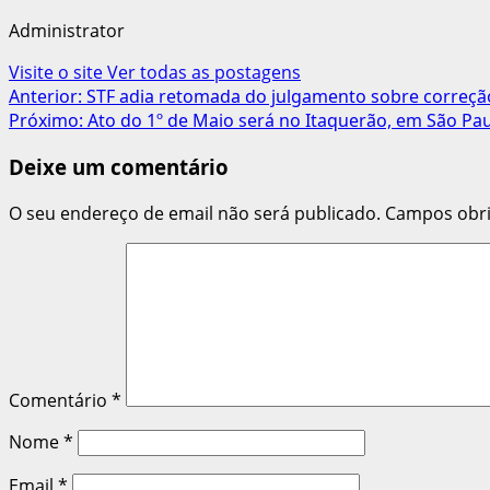
Administrator
Visite o site
Ver todas as postagens
Navegação
Anterior:
STF adia retomada do julgamento sobre correçã
Próximo:
Ato do 1º de Maio será no Itaquerão, em São Pa
de
Deixe um comentário
artigos
O seu endereço de email não será publicado.
Campos obr
Comentário
*
Nome
*
Email
*