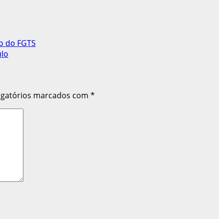
o do FGTS
ulo
igatórios marcados com
*