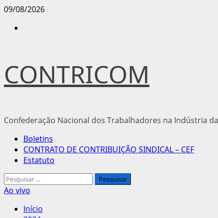
Avançar
09/08/2026
para
Instagram
o
conteúdo
CONTRICOM
Confederação Nacional dos Trabalhadores na Indústria da
Menu
Boletins
principal
CONTRATO DE CONTRIBUIÇÃO SINDICAL – CEF
Estatuto
Pesquisar
por:
Ao vivo
Início