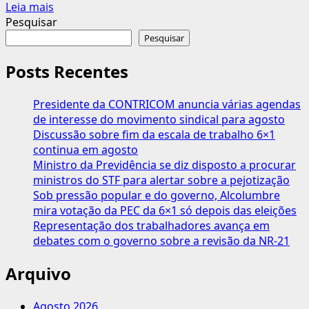
Leia
Leia mais
mais
Pesquisar
sobre
Pesquisar
Já
está
Posts Recentes
valendo:
segurados
Presidente da CONTRICOM anuncia várias agendas
do
de interesse do movimento sindical para agosto
INSS
Discussão sobre fim da escala de trabalho 6×1
podem
continua em agosto
pedir
Ministro da Previdência se diz disposto a procurar
Atestmed
ministros do STF para alertar sobre a pejotização
pela
Sob pressão popular e do governo, Alcolumbre
Central
mira votação da PEC da 6×1 só depois das eleições
135
Representação dos trabalhadores avança em
debates com o governo sobre a revisão da NR-21
Arquivo
Agosto 2026