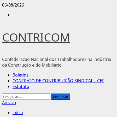
Avançar
06/08/2026
para
Instagram
o
conteúdo
CONTRICOM
Confederação Nacional dos Trabalhadores na Indústria
da Construção e do Mobiliário
Menu
Boletins
principal
CONTRATO DE CONTRIBUIÇÃO SINDICAL – CEF
Estatuto
Pesquisar
por:
Ao vivo
Início