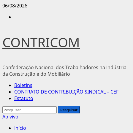
Avançar
06/08/2026
para
Instagram
o
conteúdo
CONTRICOM
Confederação Nacional dos Trabalhadores na Indústria
da Construção e do Mobiliário
Menu
Boletins
principal
CONTRATO DE CONTRIBUIÇÃO SINDICAL – CEF
Estatuto
Pesquisar
por:
Ao vivo
Início