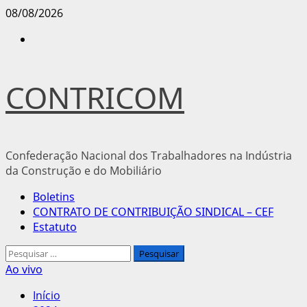
Avançar
08/08/2026
para
Instagram
o
conteúdo
CONTRICOM
Confederação Nacional dos Trabalhadores na Indústria
da Construção e do Mobiliário
Menu
Boletins
principal
CONTRATO DE CONTRIBUIÇÃO SINDICAL – CEF
Estatuto
Pesquisar
por:
Ao vivo
Início