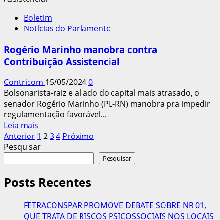
aposentados
Boletim
se
Notícias do Parlamento
manifestam
contra
Rogério Marinho manobra contra
a
Contribuição Assistencial
desvinculação
da
Contricom
15/05/2024
0
aposentadoria
Bolsonarista-raiz e aliado do capital mais atrasado, o
do
senador Rogério Marinho (PL-RN) manobra pra impedir
mínimo
regulamentação favorável...
Leia
Leia mais
Paginação
mais
Anterior
1
2
3
4
Próximo
sobre
Pesquisar
dos
Rogério
Pesquisar
conteúdos
Marinho
manobra
Posts Recentes
contra
Contribuição
FETRACONSPAR PROMOVE DEBATE SOBRE NR 01,
Assistencial
QUE TRATA DE RISCOS PSICOSSOCIAIS NOS LOCAIS