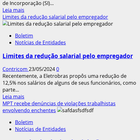
de Incorporação (SI)...
Leia
Leia mais
mais
Limites da redução salarial pelo empregador
sobre
MTE:
Boletim
novas
Notícias de Entidades
ferramentas
online
Limites da redução salarial pelo empregador
simplificam
registro
Contricom
23/05/2024
0
sindical
Recentemente, a Eletrobras propôs uma redução de
12,5% nos salários de alguns de seus funcionários, como
parte...
Leia
Leia mais
mais
MPT recebe denúncias de violações trabalhistas
sobre
envolvendo enchentes
Limites
Boletim
da
Notícias de Entidades
redução
salarial