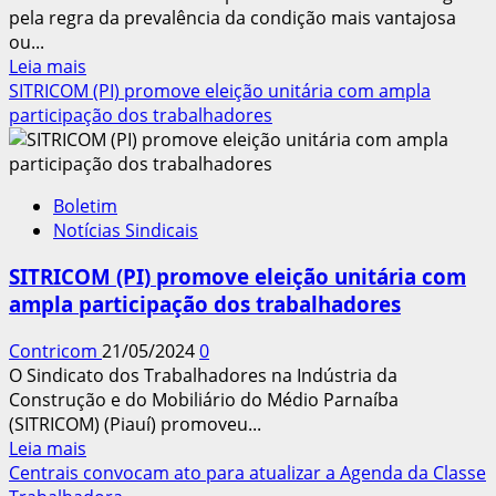
pela regra da prevalência da condição mais vantajosa
ou...
Leia
Leia mais
mais
SITRICOM (PI) promove eleição unitária com ampla
sobre
participação dos trabalhadores
INSS
é
condenado
Boletim
a
Notícias Sindicais
pagar
adicional
SITRICOM (PI) promove eleição unitária com
de
ampla participação dos trabalhadores
insalubridade
a
Contricom
21/05/2024
0
aposentado
O Sindicato dos Trabalhadores na Indústria da
Construção e do Mobiliário do Médio Parnaíba
(SITRICOM) (Piauí) promoveu...
Leia
Leia mais
mais
Centrais convocam ato para atualizar a Agenda da Classe