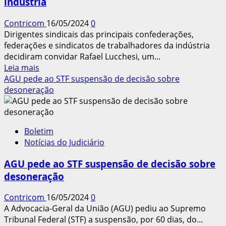
indústria
a
Agenda
Contricom
16/05/2024
0
da
Dirigentes sindicais das principais confederações,
Classe
federações e sindicatos de trabalhadores da indústria
Trabalhadora
decidiram convidar Rafael Lucchesi, um...
Leia
Leia mais
mais
AGU pede ao STF suspensão de decisão sobre
sobre
desoneração
Entidades
discutem
pacto
Boletim
para
Notícias do Judiciário
salvar
a
AGU pede ao STF suspensão de decisão sobre
indústria
desoneração
Contricom
16/05/2024
0
A Advocacia-Geral da União (AGU) pediu ao Supremo
Tribunal Federal (STF) a suspensão, por 60 dias, do...