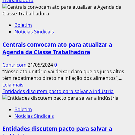
sobre
Trabalhadora
SITRICOM
(PI)
promove
Boletim
eleição
Notícias Sindicais
unitária
com
Centrais convocam ato para atualizar a
ampla
Agenda da Classe Trabalhadora
participação
dos
Contricom
21/05/2024
0
trabalhadores
“Nosso ato unitário vai deixar claro que os juros altos
têm rebatimento direto na inflação dos alimentos”,...
Leia
Leia mais
mais
Entidades discutem pacto para salvar a indústria
sobre
Centrais
Boletim
convocam
Notícias Sindicais
ato
para
Entidades discutem pacto para salvar a
atualizar