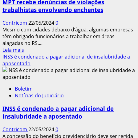
MPT recebe denúncias de violações
pelo
trabalhistas envolvendo enchentes
empregador
Contricom
22/05/2024
0
Mesmo com cidades debaixo d’água, algumas empresas
têm obrigado funcionários a trabalhar em áreas
alagadas no RS....
Leia
Leia mais
mais
INSS é condenado a pagar adicional de insalubridade a
sobre
aposentado
MPT
recebe
denúncias
Boletim
de
Notícias do Judiciário
violações
trabalhistas
INSS é condenado a pagar adicional de
envolvendo
insalubridade a aposentado
enchentes
Contricom
22/05/2024
0
A concessão do benefício previdenciário deve ser regida