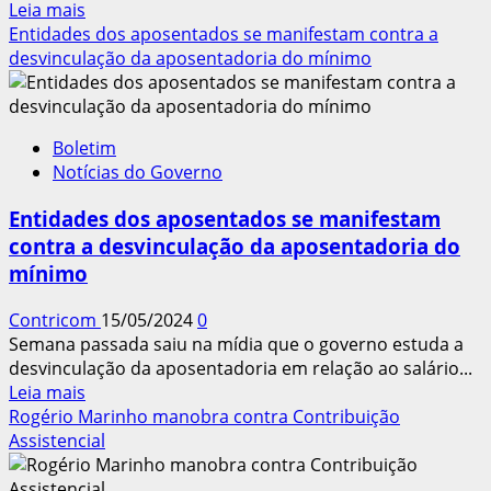
Leia
Leia mais
mais
Entidades dos aposentados se manifestam contra a
sobre
desvinculação da aposentadoria do mínimo
AGU
pede
ao
Boletim
STF
Notícias do Governo
suspensão
de
Entidades dos aposentados se manifestam
decisão
contra a desvinculação da aposentadoria do
sobre
mínimo
desoneração
Contricom
15/05/2024
0
Semana passada saiu na mídia que o governo estuda a
desvinculação da aposentadoria em relação ao salário...
Leia
Leia mais
mais
Rogério Marinho manobra contra Contribuição
sobre
Assistencial
Entidades
dos