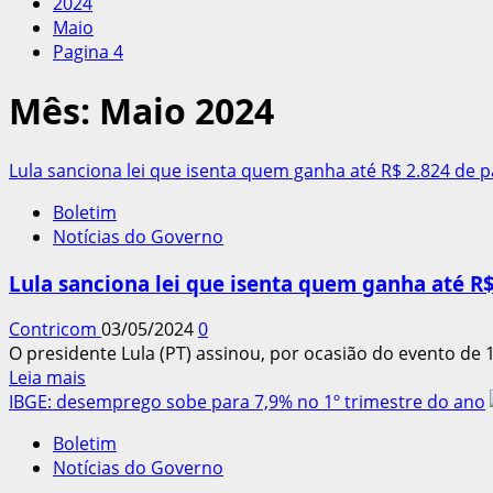
2024
Maio
Pagina 4
Mês:
Maio 2024
Lula sanciona lei que isenta quem ganha até R$ 2.824 de 
Boletim
Notícias do Governo
Lula sanciona lei que isenta quem ganha até R
Contricom
03/05/2024
0
O presidente Lula (PT) assinou, por ocasião do evento de 1º
Leia
Leia mais
mais
IBGE: desemprego sobe para 7,9% no 1º trimestre do ano
sobre
Boletim
Lula
Notícias do Governo
sanciona