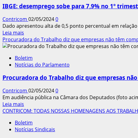
lei
IBGE: desemprego sobe para 7,9% no 1º trimest
que
isenta
Contricom
02/05/2024
0
quem
Dado apresentou alta de 0,5 ponto percentual em relaçã
ganha
Leia
Leia mais
até
mais
Procuradora do Trabalho diz que empresas não têm com
R$
sobre
2.824
IBGE:
de
Boletim
desemprego
pagar
Notícias do Parlamento
sobe
imposto
para
de
Procuradora do Trabalho diz que empresas nã
7,9%
renda
no
Contricom
02/05/2024
0
1º
Em audiência pública na Câmara dos Deputados (foto acim
trimestre
Leia
Leia mais
do
mais
CONTRICOM: TODAS NOSSAS HOMENAGENS AOS TRABALH
ano
sobre
Boletim
Procuradora
Notícias Sindicais
do
Trabalho