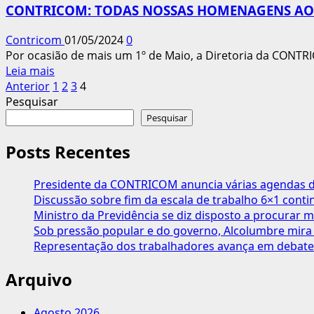
CONTRICOM: TODAS NOSSAS HOMENAGENS AOS
diz
que
Contricom
01/05/2024
0
empresas
Por ocasião de mais um 1º de Maio, a Diretoria da CONTR
não
Leia
Leia mais
têm
Paginação
mais
Anterior
1
2
3
4
compromisso
sobre
Pesquisar
com
dos
CONTRICOM:
Pesquisar
prevenção
conteúdos
TODAS
de
NOSSAS
Posts Recentes
acidentes
HOMENAGENS
AOS
Presidente da CONTRICOM anuncia várias agendas de
TRABALHADORES
Discussão sobre fim da escala de trabalho 6×1 cont
DO
Ministro da Previdência se diz disposto a procurar m
BRASIL!
Sob pressão popular e do governo, Alcolumbre mira 
Representação dos trabalhadores avança em debate
Arquivo
Agosto 2026