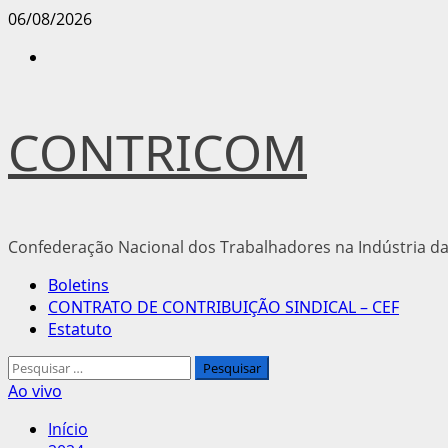
Avançar
06/08/2026
para
Instagram
o
conteúdo
CONTRICOM
Confederação Nacional dos Trabalhadores na Indústria da
Menu
Boletins
principal
CONTRATO DE CONTRIBUIÇÃO SINDICAL – CEF
Estatuto
Pesquisar
por:
Ao vivo
Início