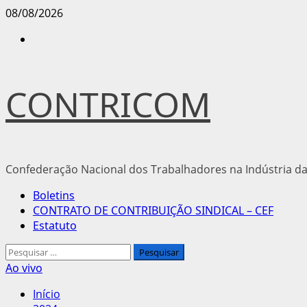
Avançar
08/08/2026
para
Instagram
o
conteúdo
CONTRICOM
Confederação Nacional dos Trabalhadores na Indústria da
Menu
Boletins
principal
CONTRATO DE CONTRIBUIÇÃO SINDICAL – CEF
Estatuto
Pesquisar
por:
Ao vivo
Início