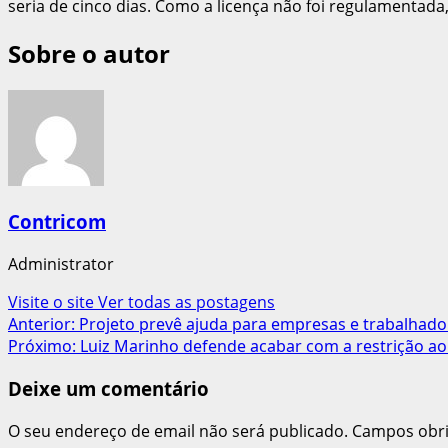
seria de cinco dias. Como a licença não foi regulamentada
Sobre o autor
Contricom
Administrator
Visite o site
Ver todas as postagens
Navegação
Anterior:
Projeto prevê ajuda para empresas e trabalhado
Próximo:
Luiz Marinho defende acabar com a restrição ao
de
Deixe um comentário
artigos
O seu endereço de email não será publicado.
Campos obr