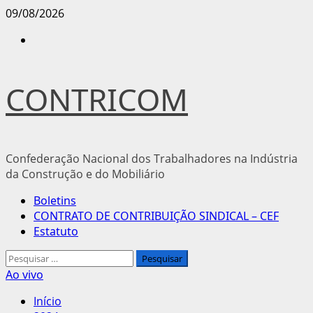
Avançar
09/08/2026
para
Instagram
o
conteúdo
CONTRICOM
Confederação Nacional dos Trabalhadores na Indústria
da Construção e do Mobiliário
Menu
Boletins
principal
CONTRATO DE CONTRIBUIÇÃO SINDICAL – CEF
Estatuto
Pesquisar
por:
Ao vivo
Início