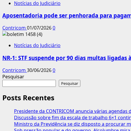
Notícias do Judiciário
Aposentadoria pode ser penhorada para pagame
Contricom
01/07/2026
0
Notícias do Judiciário
NR-1: STF suspende por 90 dias multas ligadas
Contricom
30/06/2026
0
Pesquisar
Pesquisar
Posts Recentes
Presidente da CONTRICOM anuncia várias agendas de
Discussão sobre fim da escala de trabalho 6×1 cont
Ministro da Previdência se diz disposto a procurar m
Sob pressão popular e do governo, Alcolumbre mira 