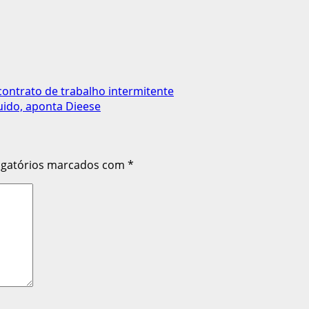
ontrato de trabalho intermitente
uido, aponta Dieese
igatórios marcados com
*