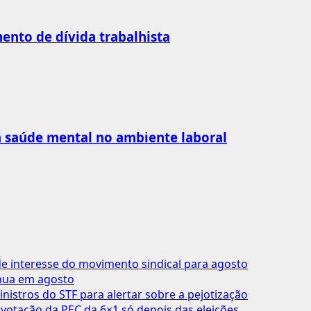
nto de dívida trabalhista
 à saúde mental no ambiente laboral
 interesse do movimento sindical para agosto
inua em agosto
inistros do STF para alertar sobre a pejotização
votação da PEC da 6×1 só depois das eleições