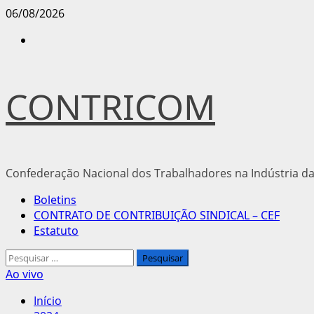
Avançar
06/08/2026
para
Instagram
o
conteúdo
CONTRICOM
Confederação Nacional dos Trabalhadores na Indústria da
Menu
Boletins
principal
CONTRATO DE CONTRIBUIÇÃO SINDICAL – CEF
Estatuto
Pesquisar
por:
Ao vivo
Início