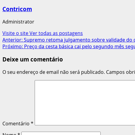
Contricom
Administrator
Visite o site
Ver todas as postagens
Navegação
Anterior:
Supremo retoma julgamento sobre validade do c
Próximo:
Preço da cesta básica cai pelo segundo mês seg
de
Deixe um comentário
artigos
O seu endereço de email não será publicado.
Campos obr
Comentário
*
Nome
*