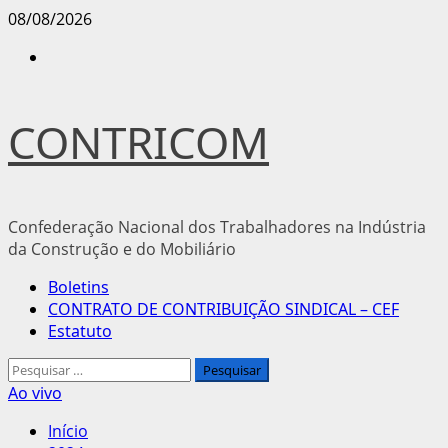
Avançar
08/08/2026
para
Instagram
o
conteúdo
CONTRICOM
Confederação Nacional dos Trabalhadores na Indústria
da Construção e do Mobiliário
Menu
Boletins
principal
CONTRATO DE CONTRIBUIÇÃO SINDICAL – CEF
Estatuto
Pesquisar
por:
Ao vivo
Início