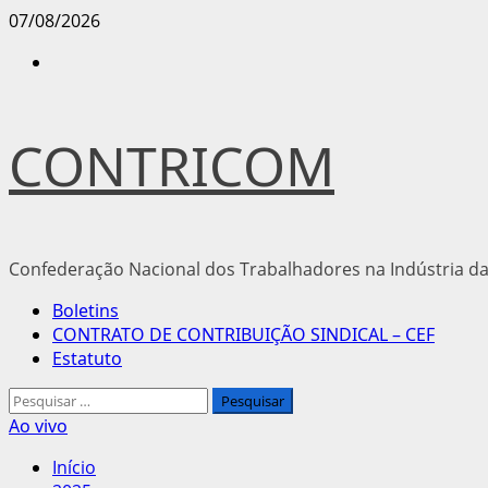
Avançar
07/08/2026
para
Instagram
o
conteúdo
CONTRICOM
Confederação Nacional dos Trabalhadores na Indústria da
Menu
Boletins
principal
CONTRATO DE CONTRIBUIÇÃO SINDICAL – CEF
Estatuto
Pesquisar
por:
Ao vivo
Início