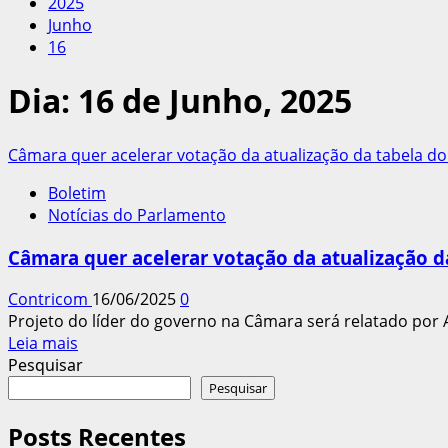
2025
Junho
16
Dia:
16 de Junho, 2025
Câmara quer acelerar votação da atualização da tabela do
Boletim
Notícias do Parlamento
Câmara quer acelerar votação da atualização d
Contricom
16/06/2025
0
Projeto do líder do governo na Câmara será relatado por A
Leia
Leia mais
mais
Pesquisar
sobre
Pesquisar
Câmara
quer
Posts Recentes