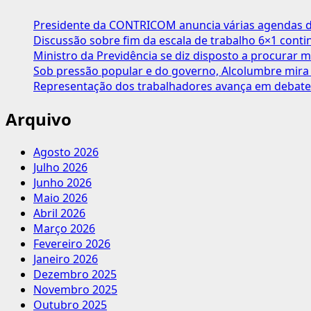
acelerar
votação
Presidente da CONTRICOM anuncia várias agendas de
da
Discussão sobre fim da escala de trabalho 6×1 cont
atualização
Ministro da Previdência se diz disposto a procurar m
da
Sob pressão popular e do governo, Alcolumbre mira 
tabela
Representação dos trabalhadores avança em debate
do
IR
Arquivo
Agosto 2026
Julho 2026
Junho 2026
Maio 2026
Abril 2026
Março 2026
Fevereiro 2026
Janeiro 2026
Dezembro 2025
Novembro 2025
Outubro 2025