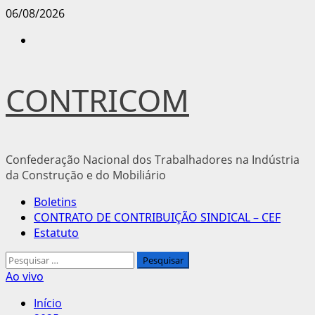
Avançar
06/08/2026
para
Instagram
o
conteúdo
CONTRICOM
Confederação Nacional dos Trabalhadores na Indústria
da Construção e do Mobiliário
Menu
Boletins
principal
CONTRATO DE CONTRIBUIÇÃO SINDICAL – CEF
Estatuto
Pesquisar
por:
Ao vivo
Início