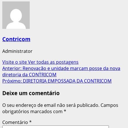
Contricom
Administrator
Visite o site
Ver todas as postagens
Navegação
Anterior:
Renovação e unidade marcam posse da nova
diretoria da CONTRICOM
de
Próximo:
DIRETORIA EMPOSSADA DA CONTRICOM
artigos
Deixe um comentário
O seu endereço de email não será publicado.
Campos
obrigatórios marcados com
*
Comentário
*