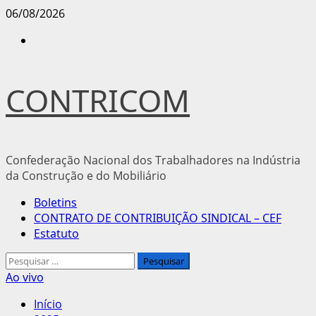
Avançar
06/08/2026
para
Instagram
o
conteúdo
CONTRICOM
Confederação Nacional dos Trabalhadores na Indústria
da Construção e do Mobiliário
Menu
Boletins
principal
CONTRATO DE CONTRIBUIÇÃO SINDICAL – CEF
Estatuto
Pesquisar
por:
Ao vivo
Início