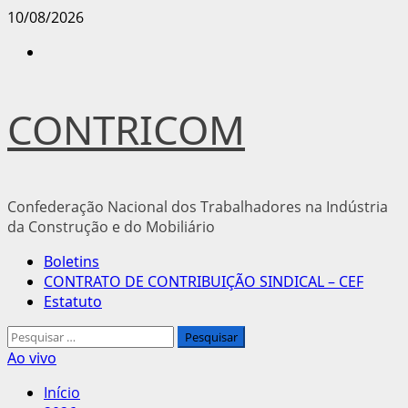
Avançar
10/08/2026
para
Instagram
o
conteúdo
CONTRICOM
Confederação Nacional dos Trabalhadores na Indústria
da Construção e do Mobiliário
Menu
Boletins
principal
CONTRATO DE CONTRIBUIÇÃO SINDICAL – CEF
Estatuto
Pesquisar
por:
Ao vivo
Início