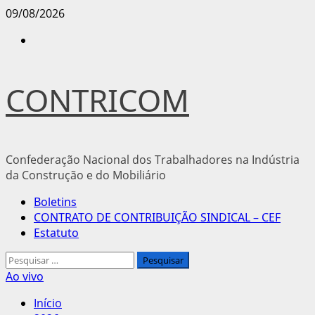
Avançar
09/08/2026
para
Instagram
o
conteúdo
CONTRICOM
Confederação Nacional dos Trabalhadores na Indústria
da Construção e do Mobiliário
Menu
Boletins
principal
CONTRATO DE CONTRIBUIÇÃO SINDICAL – CEF
Estatuto
Pesquisar
por:
Ao vivo
Início