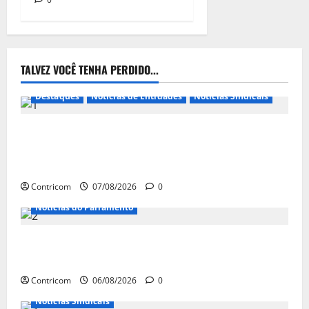
TALVEZ VOCÊ TENHA PERDIDO...
Destaques
Notícias de Entidades
Notícias Sindicais
FETRACONSPAR PROMOVE DEBATE SOBRE NR 01,
QUE TRATA DE RISCOS PSICOSSOCIAIS NOS LOCAIS
DE TRABALHO
Contricom
07/08/2026
0
Notícias do Parlamento
Congresso retorna com dúvidas sobre PEC da
jornada de trabalho e prioridade para pautas do agro
Contricom
06/08/2026
0
Notícias Sindicais