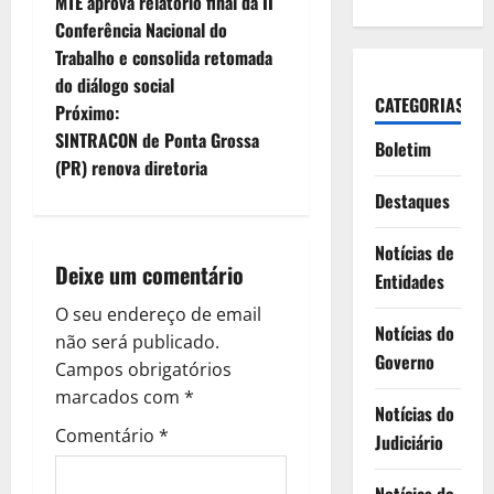
MTE aprova relatório final da II
a
Conferência Nacional do
Trabalho e consolida retomada
v
do diálogo social
CATEGORIAS
e
Próximo:
SINTRACON de Ponta Grossa
Boletim
g
(PR) renova diretoria
Destaques
a
ç
Notícias de
Deixe um comentário
Entidades
ã
O seu endereço de email
Notícias do
o
não será publicado.
Governo
Campos obrigatórios
d
marcados com
*
Notícias do
e
Comentário
*
Judiciário
a