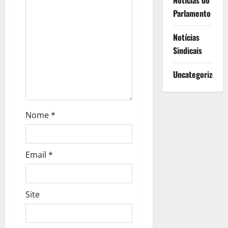
Notícias do
Parlamento
r
t
Notícias
Sindicais
i
Uncategorized
g
o
Nome
*
s
Email
*
Site