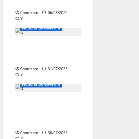
agro
Contricom
06/08/2026
0
Notícias do Governo
Governo Lula aposta na
aprovação do fim da escala
6×1 antes da eleição
Contricom
31/07/2026
0
Notícias de Entidades
Notícias do Governo
Ministro da Previdência se
diz disposto a procurar
ministros do STF para
alertar sobre a pejotização
Contricom
30/07/2026
0