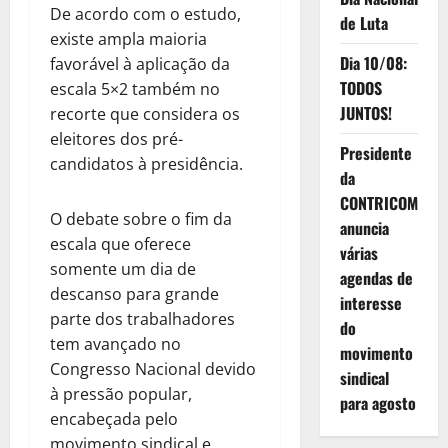
De acordo com o estudo,
de Luta
existe ampla maioria
Dia 10/08:
favorável à aplicação da
TODOS
escala 5×2 também no
JUNTOS!
recorte que considera os
eleitores dos pré-
Presidente
candidatos à presidência.
da
CONTRICOM
O debate sobre o fim da
anuncia
escala que oferece
várias
somente um dia de
agendas de
descanso para grande
interesse
parte dos trabalhadores
do
tem avançado no
movimento
Congresso Nacional devido
sindical
à pressão popular,
para agosto
encabeçada pelo
movimento sindical e