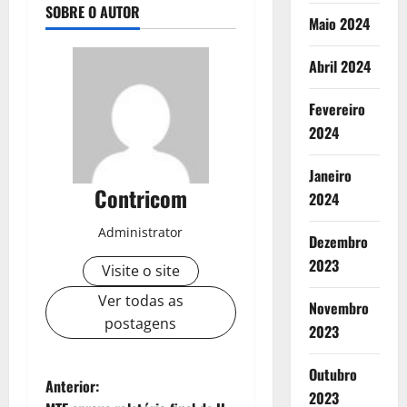
SOBRE O AUTOR
Maio 2024
Abril 2024
Fevereiro
2024
Janeiro
Contricom
2024
Administrator
Dezembro
2023
Visite o site
Ver todas as
Novembro
postagens
2023
Outubro
N
Anterior:
2023