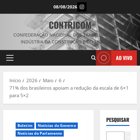
Avançar
Instagram
08/08/2026
para
o
CONTRICOM
conteúdo
CONFEDERAÇÃO NACIONAL DOS TRABALHADORES NA
INDÚSTRIA DA CONSTRUÇÃO E DO MOBILIÁRIO
AO VIVO
Menu
principal
Início
2026
Maio
6
71% dos brasileiros apoiam a redução da escala de 6×1
para 5×2
PESQUISAR
Boletim
Notícias do Governo
Notícias do Parlamento
Pesqui