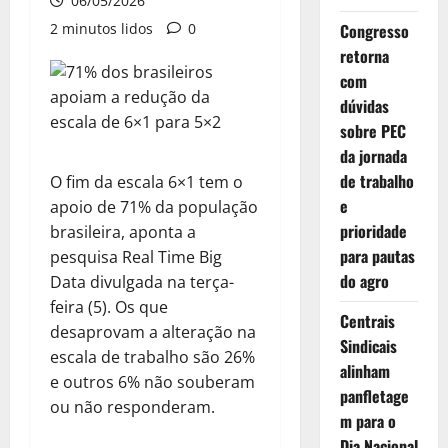
06/05/2026
2 minutos lidos
0
Congresso
retorna
com
dúvidas
sobre PEC
da jornada
de trabalho
O fim da escala 6×1 tem o
e
apoio de 71% da população
prioridade
brasileira, aponta a
para pautas
pesquisa Real Time Big
do agro
Data divulgada na terça-
feira (5). Os que
Centrais
desaprovam a alteração na
Sindicais
escala de trabalho são 26%
alinham
e outros 6% não souberam
panfletage
ou não responderam.
m para o
Dia Nacional