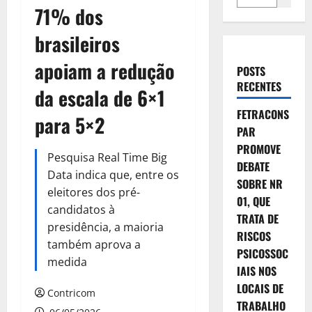
71% dos
brasileiros
apoiam a redução
POSTS
RECENTES
da escala de 6×1
FETRACONS
para 5×2
PAR
PROMOVE
Pesquisa Real Time Big
DEBATE
Data indica que, entre os
SOBRE NR
eleitores dos pré-
01, QUE
candidatos à
TRATA DE
presidência, a maioria
RISCOS
também aprova a
PSICOSSOC
medida
IAIS NOS
LOCAIS DE
Contricom
TRABALHO