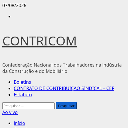
Avançar
07/08/2026
para
Instagram
o
conteúdo
CONTRICOM
Confederação Nacional dos Trabalhadores na Indústria
da Construção e do Mobiliário
Menu
Boletins
principal
CONTRATO DE CONTRIBUIÇÃO SINDICAL – CEF
Estatuto
Pesquisar
por:
Ao vivo
Início