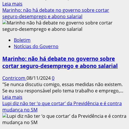
Leia
Leia mais
mais
Marinho: não há debate no governo sobre cortar
sobre
seguro-desemprego e abono salarial
EC
sobre
fim
Boletim
da
Notícias do Governo
jornada
de
Marinho: não há debate no governo sobre
trabalho
cortar seguro-desemprego e abono salarial
6×1
já
Contricom
08/11/2024
0
tem
"Se nunca discutiu comigo, essas medidas não existem.
mínimo
Se eu sou responsável pelo tema trabalho e emprego,...
de
Leia
Leia mais
assinaturas
mais
Lupi diz não ter ‘o que cortar’ da Previdência e é contra
necessárias
sobre
mudança no SM
para
Marinho:
tramitação
não
na
há