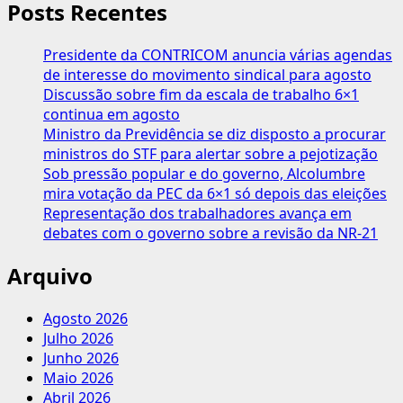
Dino
Posts Recentes
diz
que
Presidente da CONTRICOM anuncia várias agendas
Brasil
de interesse do movimento sindical para agosto
se
Discussão sobre fim da escala de trabalho 6×1
tornará
continua em agosto
“nação
Ministro da Previdência se diz disposto a procurar
de
ministros do STF para alertar sobre a pejotização
pejotizados”
Sob pressão popular e do governo, Alcolumbre
mira votação da PEC da 6×1 só depois das eleições
Representação dos trabalhadores avança em
debates com o governo sobre a revisão da NR-21
Arquivo
Agosto 2026
Julho 2026
Junho 2026
Maio 2026
Abril 2026