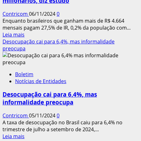
milionários, diz estudo
da
Previdência
Contricom
06/11/2024
0
e
Enquanto brasileiros que ganham mais de R$ 4.664
é
mensais pagam 27,5% de IR, 0,2% da população com...
contra
Leia
Leia mais
mudança
mais
Desocupação cai para 6,4%, mas informalidade
no
sobre
preocupa
SM
Trabalhador
paga
muito
Boletim
mais
Notícias de Entidades
imposto
que
Desocupação cai para 6,4%, mas
milionários,
informalidade preocupa
diz
estudo
Contricom
05/11/2024
0
A taxa de desocupação no Brasil caiu para 6,4% no
trimestre de julho a setembro de 2024,...
Leia
Leia mais