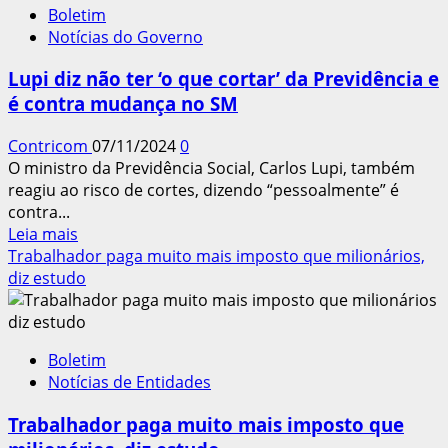
Câmara
Boletim
debate
Notícias do Governo
no
governo
Lupi diz não ter ‘o que cortar’ da Previdência e
sobre
é contra mudança no SM
cortar
seguro-
Contricom
07/11/2024
0
desemprego
O ministro da Previdência Social, Carlos Lupi, também
e
reagiu ao risco de cortes, dizendo “pessoalmente” é
abono
contra...
salarial
Leia
Leia mais
mais
Trabalhador paga muito mais imposto que milionários,
sobre
diz estudo
Lupi
diz
não
Boletim
ter
Notícias de Entidades
‘o
que
Trabalhador paga muito mais imposto que
cortar’