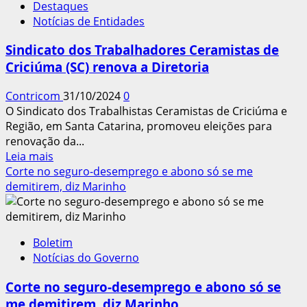
Destaques
trabalhadores
Notícias de Entidades
leva
marmita
Sindicato dos Trabalhadores Ceramistas de
para
Criciúma (SC) renova a Diretoria
o
trabalho
Contricom
31/10/2024
0
O Sindicato dos Trabalhistas Ceramistas de Criciúma e
Região, em Santa Catarina, promoveu eleições para
renovação da...
Leia
Leia mais
mais
Corte no seguro-desemprego e abono só se me
sobre
demitirem, diz Marinho
Sindicato
dos
Trabalhadores
Boletim
Ceramistas
Notícias do Governo
de
Criciúma
Corte no seguro-desemprego e abono só se
(SC)
me demitirem, diz Marinho
renova