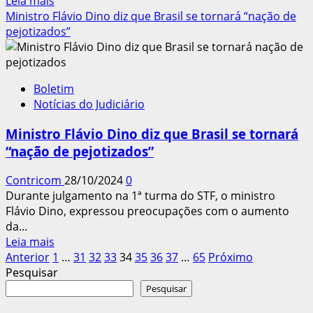
Leia mais
mais
Ministro Flávio Dino diz que Brasil se tornará “nação de
sobre
pejotizados”
FGV:
confiança
da
Boletim
indústria
Notícias do Judiciário
no
Brasil
Ministro Flávio Dino diz que Brasil se tornará
recua
“nação de pejotizados”
pelo
2º
Contricom
28/10/2024
0
mês
Durante julgamento na 1ª turma do STF, o ministro
consecutivo
Flávio Dino, expressou preocupações com o aumento
em
da...
outubro
Leia
Leia mais
Paginação
mais
Anterior
1
…
31
32
33
34
35
36
37
…
65
Próximo
sobre
Pesquisar
dos
Ministro
Pesquisar
conteúdos
Flávio