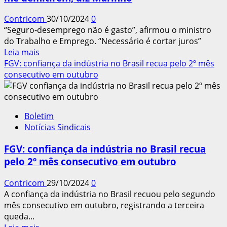
a
Contricom
30/10/2024
0
Diretoria
“Seguro-desemprego não é gasto”, afirmou o ministro
do Trabalho e Emprego. “Necessário é cortar juros”
Leia
Leia mais
mais
FGV: confiança da indústria no Brasil recua pelo 2º mês
sobre
consecutivo em outubro
Corte
no
seguro-
Boletim
desemprego
Notícias Sindicais
e
abono
FGV: confiança da indústria no Brasil recua
só
pelo 2º mês consecutivo em outubro
se
me
Contricom
29/10/2024
0
demitirem,
A confiança da indústria no Brasil recuou pelo segundo
diz
mês consecutivo em outubro, registrando a terceira
Marinho
queda...
Leia