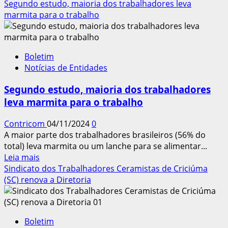
mais
Segundo estudo, maioria dos trabalhadores leva
sobre
marmita para o trabalho
Desocupação
cai
para
Boletim
6,4%,
Notícias de Entidades
mas
informalidade
Segundo estudo, maioria dos trabalhadores
preocupa
leva marmita para o trabalho
Contricom
04/11/2024
0
A maior parte dos trabalhadores brasileiros (56% do
total) leva marmita ou um lanche para se alimentar...
Leia
Leia mais
mais
Sindicato dos Trabalhadores Ceramistas de Criciúma
sobre
(SC) renova a Diretoria
Segundo
estudo,
maioria
Boletim
dos