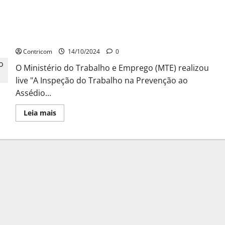
MTE promove debate sobre prevenção ao assédio e
suicídio no trabalho
Contricom
14/10/2024
0
O Ministério do Trabalho e Emprego (MTE) realizou
live "A Inspeção do Trabalho na Prevenção ao
Assédio...
Leia
Leia mais
mais
sobre
MTE
promove
debate
sobre
prevenção
ao
assédio
e
suicídio
no
trabalho