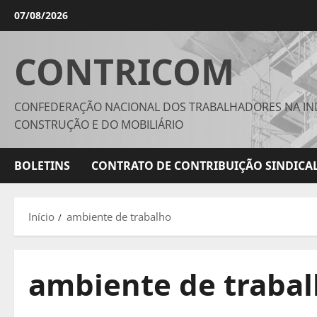
Avançar
07/08/2026
para
o
CONTRICOM
conteúdo
CONFEDERAÇÃO NACIONAL DOS TRABALHADORES NA IN
CONSTRUÇÃO E DO MOBILIÁRIO
BOLETINS
CONTRATO DE CONTRIBUIÇÃO SINDICAL
Início
ambiente de trabalho
ambiente de traba