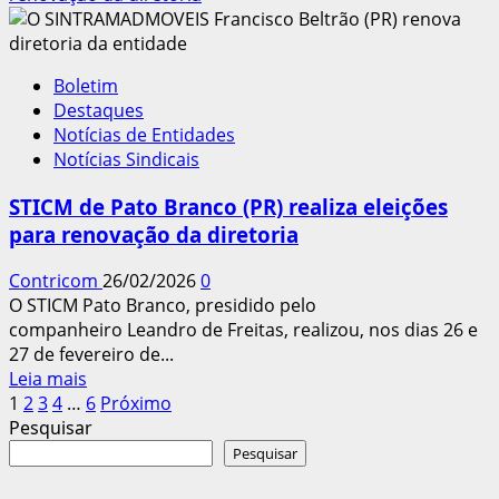
Observatório
do
Trabalho
Boletim
e
Destaques
da
Notícias de Entidades
Classe
Notícias Sindicais
Trabalhadora
repudia
STICM de Pato Branco (PR) realiza eleições
avanço
para renovação da diretoria
da
pejotização
Contricom
26/02/2026
0
O STICM Pato Branco, presidido pelo
companheiro Leandro de Freitas, realizou, nos dias 26 e
27 de fevereiro de...
Leia
Leia mais
Paginação
mais
1
2
3
4
…
6
Próximo
sobre
Pesquisar
dos
STICM
Pesquisar
conteúdos
de