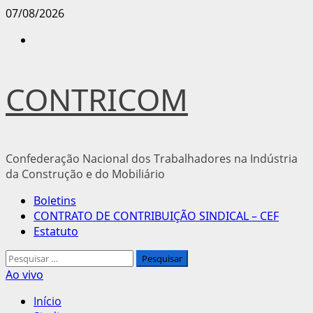
Avançar
07/08/2026
para
Instagram
o
conteúdo
CONTRICOM
Confederação Nacional dos Trabalhadores na Indústria
da Construção e do Mobiliário
Menu
Boletins
principal
CONTRATO DE CONTRIBUIÇÃO SINDICAL – CEF
Estatuto
Pesquisar
por:
Ao vivo
Início