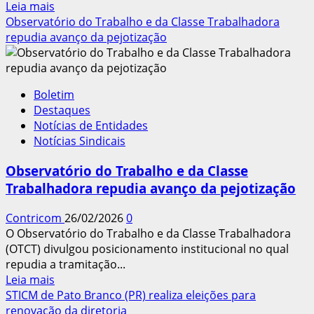
Leia
Leia mais
mais
Observatório do Trabalho e da Classe Trabalhadora
sobre
repudia avanço da pejotização
Conferência
Nacional
do
Boletim
Trabalho
Destaques
termina
Notícias de Entidades
com
Notícias Sindicais
aprovação
de
Observatório do Trabalho e da Classe
propostas
Trabalhadora repudia avanço da pejotização
para
o
Contricom
26/02/2026
0
mercado
O Observatório do Trabalho e da Classe Trabalhadora
de
(OTCT) divulgou posicionamento institucional no qual
trabalho
repudia a tramitação...
Leia
Leia mais
mais
STICM de Pato Branco (PR) realiza eleições para
sobre
renovação da diretoria