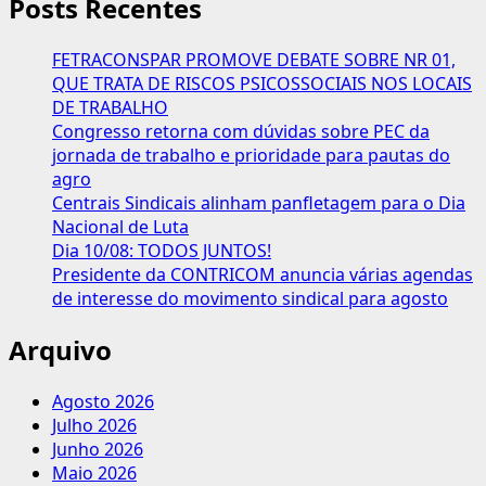
Pato
Posts Recentes
Branco
(PR)
FETRACONSPAR PROMOVE DEBATE SOBRE NR 01,
realiza
QUE TRATA DE RISCOS PSICOSSOCIAIS NOS LOCAIS
eleições
DE TRABALHO
para
Congresso retorna com dúvidas sobre PEC da
renovação
jornada de trabalho e prioridade para pautas do
da
agro
diretoria
Centrais Sindicais alinham panfletagem para o Dia
Nacional de Luta
Dia 10/08: TODOS JUNTOS!
Presidente da CONTRICOM anuncia várias agendas
de interesse do movimento sindical para agosto
Arquivo
Agosto 2026
Julho 2026
Junho 2026
Maio 2026