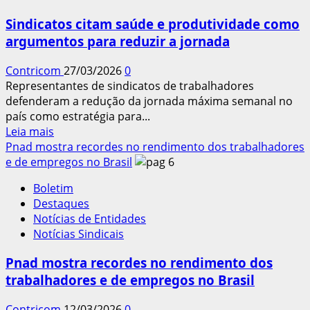
novo
Sindicatos citam saúde e produtividade como
adiamento
argumentos para reduzir a jornada
de
regra
Contricom
27/03/2026
0
sobre
Representantes de sindicatos de trabalhadores
saúde
defenderam a redução da jornada máxima semanal no
mental
país como estratégia para...
Leia
Leia mais
mais
Pnad mostra recordes no rendimento dos trabalhadores
sobre
e de empregos no Brasil
Sindicatos
Boletim
citam
Destaques
saúde
Notícias de Entidades
e
Notícias Sindicais
produtividade
como
Pnad mostra recordes no rendimento dos
argumentos
trabalhadores e de empregos no Brasil
para
reduzir
Contricom
12/03/2026
0