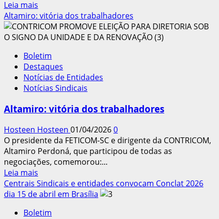
Leia
Leia mais
mais
Altamiro: vitória dos trabalhadores
sobre
FETRACONSPAR
participa
Boletim
da
Destaques
coordenação
Notícias de Entidades
de
Notícias Sindicais
10
eleições
Altamiro: vitória dos trabalhadores
de
sindicatos
Hosteen Hosteen
01/04/2026
0
em
O presidente da FETICOM-SC e dirigente da CONTRICOM,
2026
Altamiro Perdoná, que participou de todas as
negociações, comemorou:...
Leia
Leia mais
mais
Centrais Sindicais e entidades convocam Conclat 2026
sobre
dia 15 de abril em Brasília
Altamiro:
Boletim
vitória