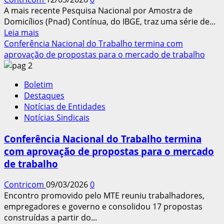
a
A mais recente Pesquisa Nacional por Amostra de
jornada
Domicílios (Pnad) Contínua, do IBGE, traz uma série de...
Leia
Leia mais
mais
Conferência Nacional do Trabalho termina com
sobre
aprovação de propostas para o mercado de trabalho
Pnad
mostra
Boletim
recordes
Destaques
no
Notícias de Entidades
rendimento
Notícias Sindicais
dos
trabalhadores
Conferência Nacional do Trabalho termina
e
com aprovação de propostas para o mercado
de
de trabalho
empregos
no
Contricom
09/03/2026
0
Brasil
Encontro promovido pelo MTE reuniu trabalhadores,
empregadores e governo e consolidou 17 propostas
construídas a partir do...