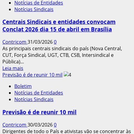
Notícias de Entidades
dos
Notícias Sindicais
trabalhadores
Centrais Sindicais e entidades convocam
Conclat 2026 dia 15 de abril em Brasília
Contricom
31/03/2026
0
As principais centrais sindicais do país (Nova Central,
CUT, Força Sindical, UGT, CTB, CSB, Intersindical e
Pública)...
Leia
Leia mais
mais
Previsão é de reunir 10 mil
sobre
Boletim
Centrais
Notícias de Entidades
Sindicais
Notícias Sindicais
e
entidades
Previsão é de reunir 10 mil
convocam
Conclat
Contricom
30/03/2026
0
2026
Dirigentes de todo o País e ativistas vão se concentrar às
dia