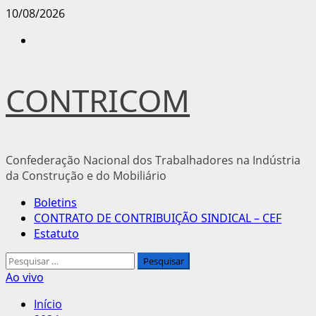
Avançar
10/08/2026
para
Instagram
o
conteúdo
CONTRICOM
Confederação Nacional dos Trabalhadores na Indústria
da Construção e do Mobiliário
Menu
Boletins
principal
CONTRATO DE CONTRIBUIÇÃO SINDICAL – CEF
Estatuto
Pesquisar
por:
Ao vivo
Início