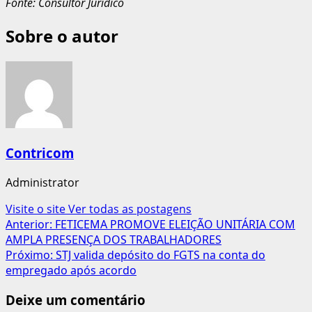
Fonte: Consultor Jurídico
Sobre o autor
Contricom
Administrator
Visite o site
Ver todas as postagens
Navegação
Anterior:
FETICEMA PROMOVE ELEIÇÃO UNITÁRIA COM
AMPLA PRESENÇA DOS TRABALHADORES
de
Próximo:
STJ valida depósito do FGTS na conta do
artigos
empregado após acordo
Deixe um comentário