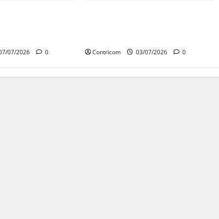
AP joga luz sobre o
Projeto que organiza política
oral e oferece roteiro
nacional de combate à violência
nsciente
contra mulheres avança na Câmara
07/07/2026
0
Contricom
03/07/2026
0