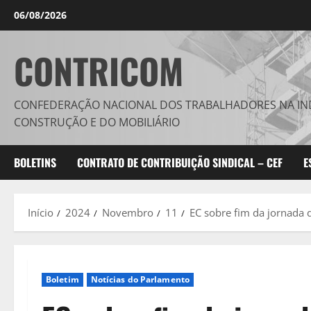
Avançar
06/08/2026
para
o
CONTRICOM
conteúdo
CONFEDERAÇÃO NACIONAL DOS TRABALHADORES NA IN
CONSTRUÇÃO E DO MOBILIÁRIO
BOLETINS
CONTRATO DE CONTRIBUIÇÃO SINDICAL – CEF
E
Início
2024
Novembro
11
EC sobre fim da jornada 
Boletim
Notícias do Parlamento