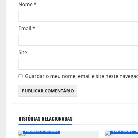
Nome
*
t
i
Email
*
g
o
Site
s
Guardar o meu nome, email e site neste navega
HISTÓRIAS RELACIONADAS
Notícias do Parlamento
Notícias Sindicais
Notícias do P