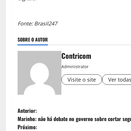
Fonte: Brasil247
SOBRE O AUTOR
Contricom
Administrator
Visite o site
Ver toda
N
Anterior:
Marinho: não há debate no governo sobre cortar seg
a
Próximo: