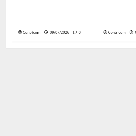
Congresso tem só 2 semanas para
Cartilha do DI
decidir temas como 6×1 e outras
processo eleit
pautas
para o voto co
Contricom
09/07/2026
0
Contricom