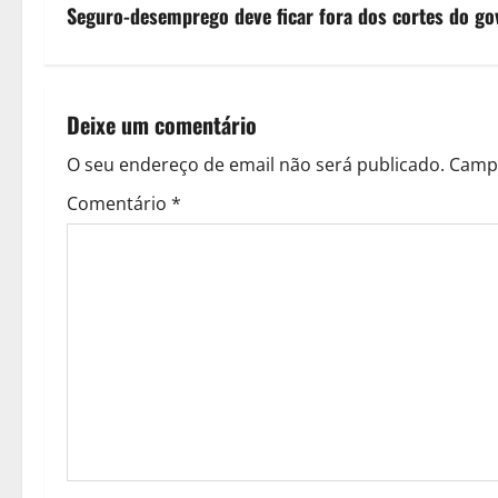
v
Seguro-desemprego deve ficar fora dos cortes do go
e
g
Deixe um comentário
a
O seu endereço de email não será publicado.
Campo
ç
Comentário
*
ã
o
d
e
a
r