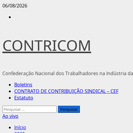
Avançar
06/08/2026
para
Instagram
o
conteúdo
CONTRICOM
Confederação Nacional dos Trabalhadores na Indústria da
Menu
Boletins
principal
CONTRATO DE CONTRIBUIÇÃO SINDICAL – CEF
Estatuto
Pesquisar
por:
Ao vivo
Início