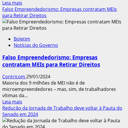
Leia
Leia mais
mais
Falso Empreendedorismo: Empresas contratam MEIs
sobre
para Retirar Direitos
Rogério
Marinho
manobra
Boletim
contra
Notícias do Governo
Contribuição
Assistencial
Falso Empreendedorismo: Empresas
contratam MEIs para Retirar Direitos
Contricom
29/01/2024
Maioria dos 9 milhões de MEI não é de
microempreendedores – mas, sim, de trabalhadores
vítimas da...
Leia
Leia mais
mais
Redução da Jornada de Trabalho deve voltar à Pauta do
sobre
Senado em 2024
Falso
Empreendedorismo: