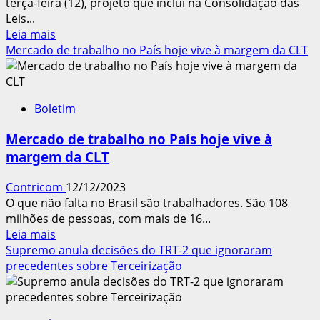
terça-feira (12), projeto que inclui na Consolidação das
Leis...
Leia
Leia mais
mais
Mercado de trabalho no País hoje vive à margem da CLT
sobre
Acordo
Coletivo
Boletim
pode
diminuir
Mercado de trabalho no País hoje vive à
Jornada
margem da CLT
sem
Redução
Contricom
12/12/2023
de
O que não falta no Brasil são trabalhadores. São 108
Salário,
milhões de pessoas, com mais de 16...
aprova
Leia
Leia mais
Comissão
mais
Supremo anula decisões do TRT-2 que ignoraram
sobre
precedentes sobre Terceirização
Mercado
de
trabalho