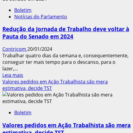
Empresas
Boletim
contratam
Notícias do Parlamento
MEIs
para
Redução da Jornada de Trabalho deve voltar à
Retirar
Pauta do Senado em 2024
Direitos
Contricom
20/01/2024
Trabalhar quatro dias da semana e, consequentemente,
conseguir ter mais tempo para o descanso, para o
lazer,...
Leia
Leia mais
mais
Valores pedidos em Ação Trabalhista são mera
sobre
estimativa, decide TST
Redução
da
Jornada
Boletim
de
Trabalho
Valores pedidos em Ação Trabalhista são mera
deve
estimativa, decide TST