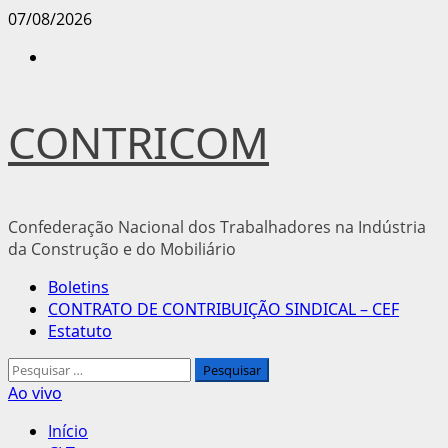
Avançar
07/08/2026
para
Instagram
o
conteúdo
CONTRICOM
Confederação Nacional dos Trabalhadores na Indústria
da Construção e do Mobiliário
Menu
Boletins
principal
CONTRATO DE CONTRIBUIÇÃO SINDICAL – CEF
Estatuto
Pesquisar
por:
Ao vivo
Início