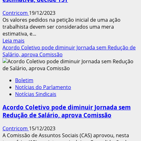
voltar
à
Contricom
19/12/2023
Pauta
Os valores pedidos na petição inicial de uma ação
do
trabalhista devem ser considerados uma mera
Senado
estimativa, e...
em
Leia
Leia mais
2024
mais
Acordo Coletivo pode diminuir Jornada sem Redução de
sobre
Salário, aprova Comissão
Valores
pedidos
em
Boletim
Ação
Notícias do Parlamento
Trabalhista
Notícias Sindicais
são
mera
Acordo Coletivo pode diminuir Jornada sem
estimativa,
Redução de Salário, aprova Comissão
decide
TST
Contricom
15/12/2023
A Comissão de Assuntos Sociais (CAS) aprovou, nesta