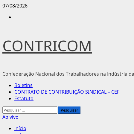
Avançar
07/08/2026
para
Instagram
o
conteúdo
CONTRICOM
Confederação Nacional dos Trabalhadores na Indústria da
Menu
Boletins
principal
CONTRATO DE CONTRIBUIÇÃO SINDICAL – CEF
Estatuto
Pesquisar
por:
Ao vivo
Início