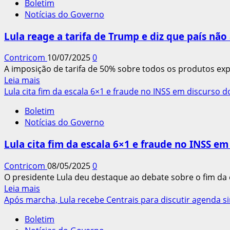
Boletim
Lula
trabalhador?
Notícias do Governo
recebe
plano
Lula reage a tarifa de Trump e diz que país não
de
contingência
Contricom
10/07/2025
0
para
A imposição de tarifa de 50% sobre todos os produtos expo
tarifas
Leia
Leia mais
impostas
mais
Lula cita fim da escala 6×1 e fraude no INSS em discurso d
pelos
sobre
EUA
Boletim
Lula
Notícias do Governo
reage
a
Lula cita fim da escala 6×1 e fraude no INSS em
tarifa
de
Contricom
08/05/2025
0
Trump
O presidente Lula deu destaque ao debate sobre o fim da e
e
Leia
Leia mais
diz
mais
Após marcha, Lula recebe Centrais para discutir agenda si
que
sobre
país
Boletim
Lula
não