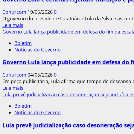
do
fim
Contricom
19/05/2026
0
da
O governo do presidente Luiz Inácio Lula da Silva e as centr
escala
Leia
Leia mais
6×1
mais
Governo Lula lança publicidade em defesa do fim da escala
antes
sobre
da
Boletim
Governo
eleição
Notícias do Governo
Lula
e
Governo Lula lança publicidade em defesa do fi
centrais
rejeitam
Contricom
04/05/2026
0
transição
Em peça publicitária, Lula afirma que tempo de descanso é
e
Leia
Leia mais
pedem
mais
Lula prevê judicialização caso desoneração seja incluída e
fim
sobre
imediato
Boletim
Governo
da
Notícias do Governo
Lula
escala
lança
6×1
Lula prevê judicialização caso desoneração sej
publicidade
em