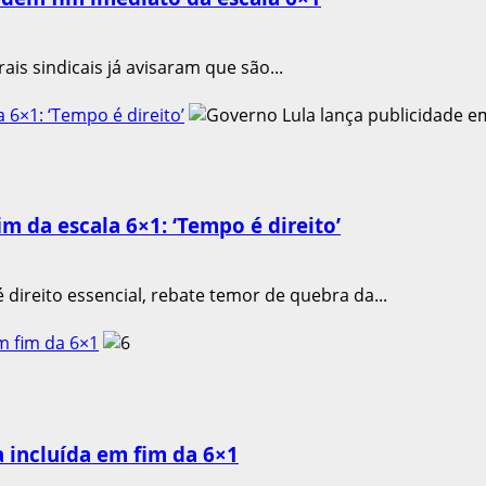
ais sindicais já avisaram que são...
 6×1: ‘Tempo é direito’
m da escala 6×1: ‘Tempo é direito’
 direito essencial, rebate temor de quebra da...
m fim da 6×1
a incluída em fim da 6×1