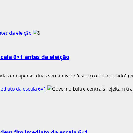
tes da eleição
cala 6×1 antes da eleição
zadas em apenas duas semanas de “esforço concentrado” (en
mediato da escala 6×1
edem fim imediato da escala 6×1