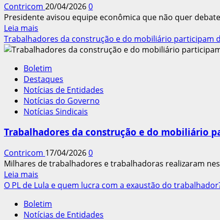
Contricom
20/04/2026
0
defesa
Presidente avisou equipe econômica que não quer debate
do
Leia
Leia mais
fim
mais
Trabalhadores da construção e do mobiliário participam
da
sobre
escala
Lula
6×1:
Boletim
prevê
‘Tempo
Destaques
judicialização
é
Notícias de Entidades
caso
direito’
Notícias do Governo
desoneração
Notícias Sindicais
seja
incluída
Trabalhadores da construção e do mobiliário 
em
fim
Contricom
17/04/2026
0
da
Milhares de trabalhadores e trabalhadoras realizaram nesta
6×1
Leia
Leia mais
mais
O PL de Lula e quem lucra com a exaustão do trabalhador
sobre
Boletim
Trabalhadores
Notícias de Entidades
da