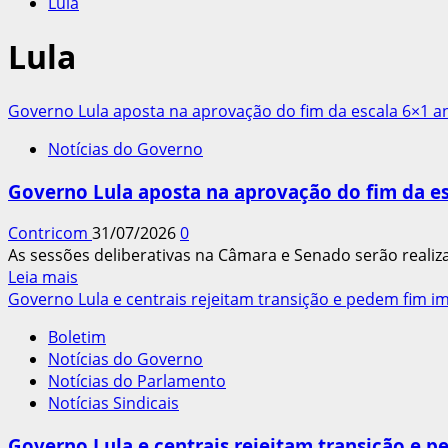
Lula
Lula
Governo Lula aposta na aprovação do fim da escala 6×1 an
Notícias do Governo
Governo Lula aposta na aprovação do fim da es
Contricom
31/07/2026
0
As sessões deliberativas na Câmara e Senado serão reali
Leia
Leia mais
mais
Governo Lula e centrais rejeitam transição e pedem fim i
sobre
Boletim
Governo
Notícias do Governo
Lula
Notícias do Parlamento
aposta
Notícias Sindicais
na
aprovação
Governo Lula e centrais rejeitam transição e p