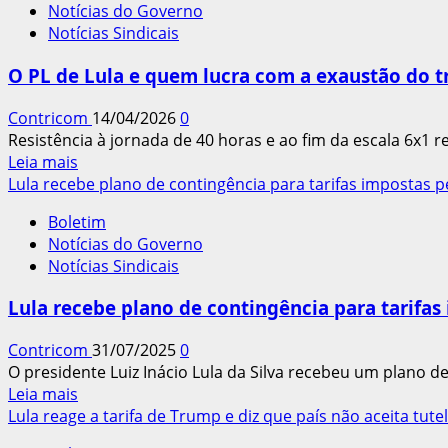
Notícias do Governo
construção
Notícias Sindicais
e
do
O PL de Lula e quem lucra com a exaustão do t
mobiliário
participam
Contricom
14/04/2026
0
da
Resistência à jornada de 40 horas e ao fim da escala 6x1 re
Marcha
Leia
Leia mais
da
mais
Lula recebe plano de contingência para tarifas impostas 
CONCLAT
sobre
em
Boletim
O
Brasília
Notícias do Governo
PL
Notícias Sindicais
de
Lula
Lula recebe plano de contingência para tarifas
e
quem
Contricom
31/07/2025
0
lucra
O presidente Luiz Inácio Lula da Silva recebeu um plano d
com
Leia
Leia mais
a
mais
Lula reage a tarifa de Trump e diz que país não aceita tute
exaustão
sobre
do