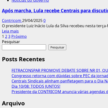
Notícias do Governo
cita
aceita
fim
tutela
Após marcha, Lula recebe Centrais para discuti
da
externa
escala
Contricom
29/04/2025
0
6×1
O presidente Luiz Inácio Lula da Silva recebeu nesta terça-fe
e
Leia
Leia mais
fraude
Paginação
mais
1
2
3
Próximo
no
sobre
Pesquisar
INSS
dos
Após
Pesquisar
em
conteúdos
marcha,
discurso
Lula
Posts Recentes
do
recebe
1º
Centrais
de
FETRACONSPAR PROMOVE DEBATE SOBRE NR 01, QUE
para
Maio
Congresso retorna com dúvidas sobre PEC da jornada
discutir
Centrais Sindicais alinham panfletagem para o Dia N
agenda
Dia 10/08: TODOS JUNTOS!
sindical
Presidente da CONTRICOM anuncia várias agendas de
Arquivo